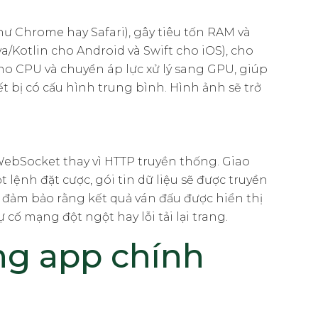
hư Chrome hay Safari), gây tiêu tốn RAM và
Kotlin cho Android và Swift cho iOS), cho
cho CPU và chuyển áp lực xử lý sang GPU, giúp
ết bị có cấu hình trung bình. Hình ảnh sẽ trở
 WebSocket thay vì HTTP truyền thống. Giao
 lệnh đặt cược, gói tin dữ liệu sẽ được truyền
y đảm bảo rằng kết quả ván đấu được hiển thị
ố mạng đột ngột hay lỗi tải lại trang.
ng app chính