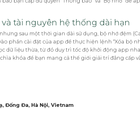
đảm bảo bạn cấp đủ quyền “Thông báo” và “Bộ nhớ” để ap
và tài nguyên hệ thống dài hạn
nhưng sau một thời gian dài sử dụng, bộ nhớ đệm (Cac
ào phần cài đặt của app để thực hiện lệnh “Xóa bộ n
c dữ liệu thừa, từ đó duy trì tốc độ khởi động app nh
là chìa khóa để bạn mang cả thế giới giải trí đẳng cấp
ạ, Đống Đa, Hà Nội, Vietnam