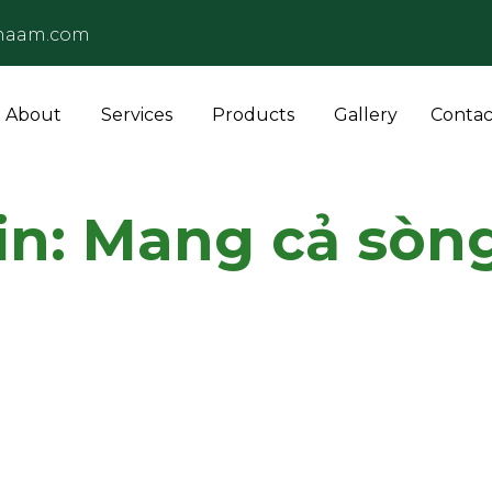
naam.com
About
Services
Products
Gallery
Contac
n: Mang cả sòng