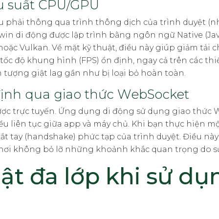
ệu suất CPU/GPU
u phải thông qua trình thông dịch của trình duyệt (n
di động được lập trình bằng ngôn ngữ Native (Java/
hoặc Vulkan. Về mặt kỹ thuật, điều này giúp giảm tải 
i tốc độ khung hình (FPS) ổn định, ngay cả trên các thi
 tượng giật lag gần như bị loại bỏ hoàn toàn.
 định qua giao thức WebSocket
 cược trực tuyến. Ứng dụng di động sử dụng giao thức
ều liên tục giữa app và máy chủ. Khi bạn thực hiện một
ắt tay (handshake) phức tạp của trình duyệt. Điều nà
chơi không bỏ lỡ những khoảnh khắc quan trọng do sự c
ật đa lớp khi sử dụ