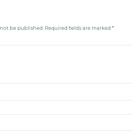
 not be published.
Required fields are marked
*