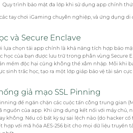
các tay chơi iGaming chuyên nghiệp, và ứng dụng di 
học và Secure Enclave
i lựa chọn tải app chính là khả năng tích hợp bảo mậ
trắc học của bạn được lưu trữ trong phân vùng Secure 
ần mềm độc hại cũng không thể xâm nhập. Mỗi khi bạn
c sinh trắc học, tạo ra một lớp giáp bảo vệ tài sản cự
chống giả mạo SSL Pinning
ing để ngăn chặn các cuộc tấn công trung gian (Man
 nguồn của app. Khi ứng dụng kết nối với máy chủ, n
ay không. Nếu có bất kỳ sự sai lệch nào (do hacker cố
t hợp với mã hóa AES-256 bit cho mọi dữ liệu truyền t