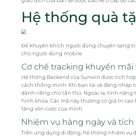
giao dịch của bạn sẽ được bảo vệ ở cấp độ cao
Hệ thống quà tặ
Để khuyến khích người dùng chuyển sang tr
cho người dùng mobile.
Cơ chế tracking khuyến mãi 
Hệ thống Backend của Sunwin được tích hợp 
cách thông minh. Khi bạn tải và đăng nhập tr
dành riêng cho tân thủ. Ngoài ra, tính năng
hình khóa. Các mã này thường có giá trị cao
tăng vốn cược của mình.
Nhiệm vụ hàng ngày và tích
Trên ứng dụng di động, hệ thống nhiệm vụ đư