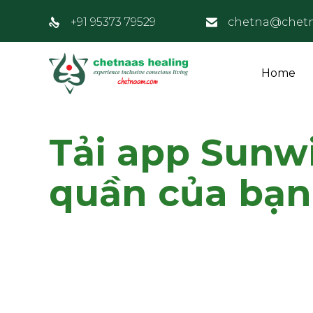
+91 95373 79529
chetna@chet
Home
Tải app Sunwi
quần của bạn