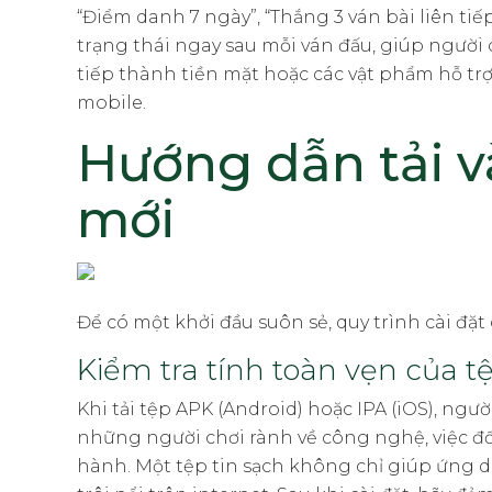
“Điểm danh 7 ngày”, “Thắng 3 ván bài liên ti
trạng thái ngay sau mỗi ván đấu, giúp người
tiếp thành tiền mặt hoặc các vật phẩm hỗ trợ
mobile.
Hướng dẫn tải v
mới
Để có một khởi đầu suôn sẻ, quy trình cài đặ
Kiểm tra tính toàn vẹn của
Khi tải tệp APK (Android) hoặc IPA (iOS), ngườ
những người chơi rành về công nghệ, việc đối
hành. Một tệp tin sạch không chỉ giúp ứng d