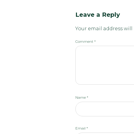
Leave a Reply
Your email address will
Comment
*
Name
*
Email
*