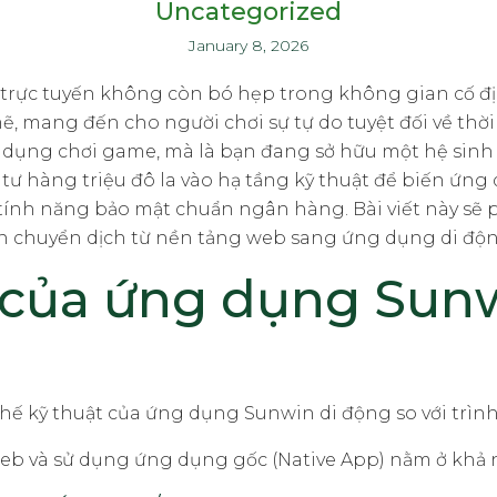
Uncategorized
January 8, 2026
trí trực tuyến không còn bó hẹp trong không gian cố 
mang đến cho người chơi sự tự do tuyệt đối về thời 
 dụng chơi game, mà là bạn đang sở hữu một hệ sinh t
tư hàng triệu đô la vào hạ tầng kỹ thuật để biến ứng
và tính năng bảo mật chuẩn ngân hàng. Bài viết này sẽ 
ạn chuyển dịch từ nền tảng web sang ứng dụng di độn
 của ứng dụng Sunw
 web và sử dụng ứng dụng gốc (Native App) nằm ở khả 