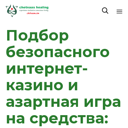

Sk
Подбор
to
co
безопасного
интернет-
казино и
азартная игра
на средства: