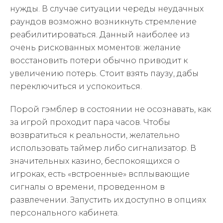
нужды. В случае ситуации череды неудачных
раундов возможно возникнуть стремление
реабилитироваться. Данный наиболее из
очень рискованных моментов: желание
восстановить потери обычно приводит к
увеличению потерь. Стоит взять паузу, дабы
переключиться и успокоиться.
Порой гэмблер в состоянии не осознавать, как
за игрой проходит пара часов. Чтобы
возвратиться к реальности, желательно
использовать таймер либо сигнализатор. В
значительных казино, беспокоящихся о
игроках, есть «встроенные» всплывающие
сигналы о времени, проведенном в
развлечении. Запустить их доступно в опциях
персонального кабинета.