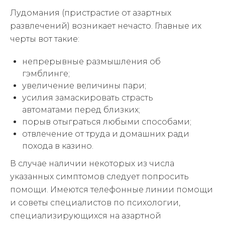
Лудомания (пристрастие от азартных
развлечений) возникает нечасто. Главные их
черты вот такие:
непрерывные размышления об
гэмблинге;
увеличение величины пари;
усилия замаскировать страсть
автоматами перед близких;
порыв отыграться любыми способами;
отвлечение от труда и домашних ради
похода в казино.
В случае наличии некоторых из числа
указанных симптомов следует попросить
помощи. Имеются телефонные линии помощи
и советы специалистов по психологии,
специализирующихся на азартной