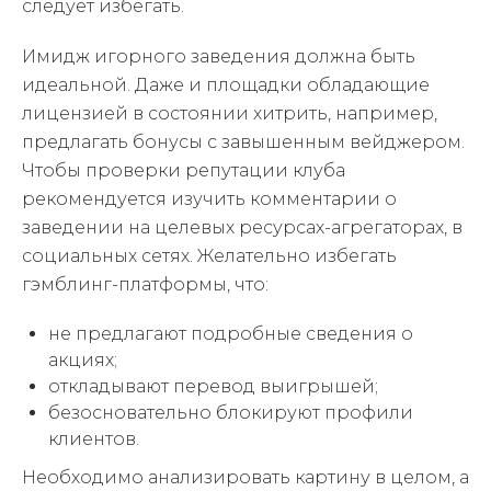
следует избегать.
Имидж игорного заведения должна быть
идеальной. Даже и площадки обладающие
лицензией в состоянии хитрить, например,
предлагать бонусы с завышенным вейджером.
Чтобы проверки репутации клуба
рекомендуется изучить комментарии о
заведении на целевых ресурсах-агрегаторах, в
социальных сетях. Желательно избегать
гэмблинг-платформы, что:
не предлагают подробные сведения о
акциях;
откладывают перевод выигрышей;
безосновательно блокируют профили
клиентов.
Необходимо анализировать картину в целом, а