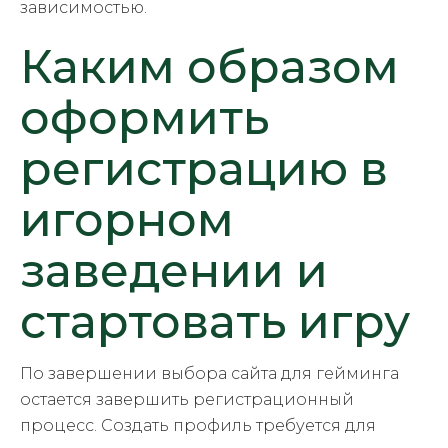
зависимостью.
Каким образом
оформить
регистрацию в
игорном
заведении и
стартовать игру
По завершении выбора сайта для гейминга
остается завершить регистрационный
процесс. Создать профиль требуется для