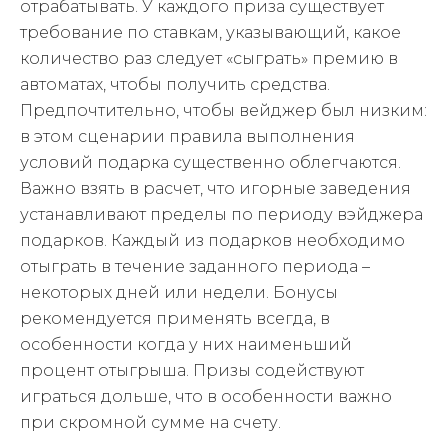
отрабатывать. У каждого приза существует
требование по ставкам, указывающий, какое
количество раз следует «сыграть» премию в
автоматах, чтобы получить средства.
Предпочтительно, чтобы вейджер был низким:
в этом сценарии правила выполнения
условий подарка существенно облегчаются.
Важно взять в расчет, что игорные заведения
устанавливают пределы по периоду вэйджера
подарков. Каждый из подарков необходимо
отыграть в течение заданного периода –
некоторых дней или недели. Бонусы
рекомендуется применять всегда, в
особенности когда у них наименьший
процент отыгрыша. Призы содействуют
играться дольше, что в особенности важно
при скромной сумме на счету.