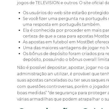
jogos de TELEVISION e outros. O site oficial d
Os usuários do web site estarão protegido
Se você fizer uma pergunta na português
uma resposta em português também.
Ela é conhecida por proceder em mais par
certeza de que a casa para apostas Mostb
As apostas em futebol em MostBet oferecem
Uma das maiores vantagens de jogar no M
Os bônus de depósito foram criados pra r
depósito, possuindo o bônus overall limit
Não é possível depositar, apostar, jogar no 
administração an utilizar, é provável que t
suas apostas canceladas ou ter seus saques 
com questões controversas, porém o jogador t
boas medidas” “de segurança para proteger a
várias armadilhas que podem atrapalhar o su