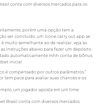
Brasil conta com diversos mercados para os
rfeitamente, porém uma opção tem a
ção ser concluído, um ícone carry out app se
é muito semelhante ao de realizar, veja as
 as instruções abaixo para fazer um depósito
editado automaticamente mhh conta de bônus
et inicial.
fraco é compensado por outros parâmetros.”
dor tem pace para avaliar suas chances e os
exemplo, um jogador aposta em um time
bet Brasil conta com diversos mercados