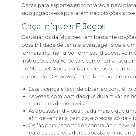
Os fãs para esportes encontrarão a new plata
seus jogadores apostarem na cotações atrae
Caça-níqueis E Jogos
Os usuários da Mostbet tem bastante opções
possibilidade de ter mais vantagens para um 
formará no menu perform seu dispositivo móve
instruções abaixo de tais como retirar seu 
no Mostbet. Após realizar o depósito como
do jogador. Os novos” “membros podem começ
Essa licença é fácil de obter, ao contrári
Às vezes, com partidas que duram várias ho
mercados disponíveis.
As apostas individual nada mais é que u
afin de vencer a partida, e precisa só da v
Os fãs para esportes encontrarão a new pl
para os teus jogadores apostarem no ano 