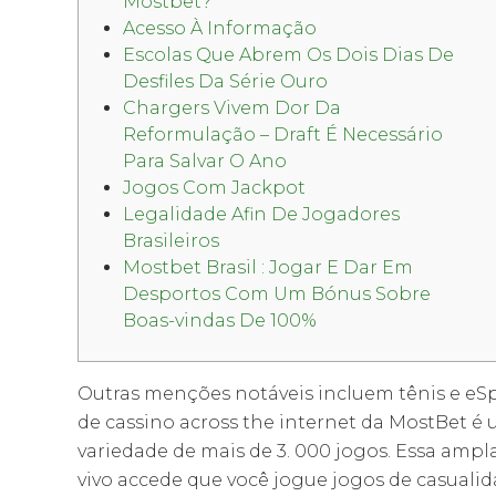
Mostbet?
Acesso À Informação
Escolas Que Abrem Os Dois Dias De
Desfiles Da Série Ouro
Chargers Vivem Dor Da
Reformulação – Draft É Necessário
Para Salvar O Ano
Jogos Com Jackpot
Legalidade Afin De Jogadores
Brasileiros
Mostbet Brasil : Jogar E Dar Em
Desportos Com Um Bónus Sobre
Boas-vindas De 100%
Outras menções notáveis incluem tênis e eSp
de cassino across the internet da MostBet 
variedade de mais de 3. 000 jogos. Essa ampla
vivo accede que você jogue jogos de casualida