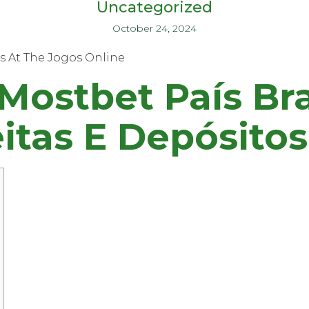
Uncategorized
October 24, 2024
s At The Jogos Online
ostbet País Bras
itas E Depósito