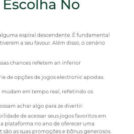
 Escolha No
n alguma espiral descendente. É fundamental
verem a seu favour. Além disso, o cenário
as chances refletem an inferior
ie de opções de jogos electronic apostas.
 mudam em tempo real, refletindo os
ssam achar algo para ze divertir.
bilidade de acessar seus jogos favoritos em
 da plataforma no ano de oferecer uma
et são as suas promoções e bônus generosos.