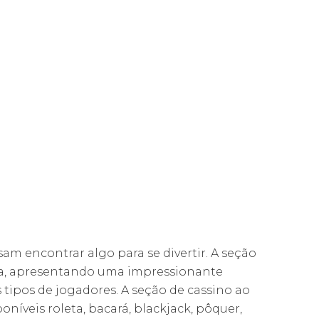
m encontrar algo para se divertir. A seção
rma, apresentando uma impressionante
s tipos de jogadores. A seção de cassino ao
níveis roleta, bacará, blackjack, pôquer,