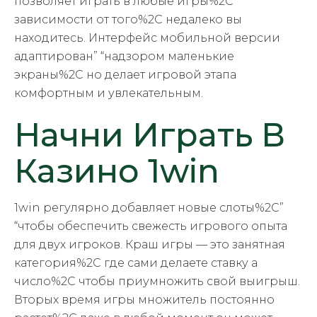
позволяет играть в любые игры%2C
зависимости от того%2C недалеко вы
находитесь. Интерфейс мобильной версии
адаптирован” “надзором маленькие
экраны%2C но делает игровой этапа
комфортным и увлекательным.
Начни Играть В
Казино 1win
1win регулярно добавляет новые слоты%2C”
“чтобы обеспечить свежесть игрового опыта
для двух игроков. Краш игры — это занятная
категория%2C где сами делаете ставку а
число%2C чтобы приумножить свой выигрыш.
Вторых время игры множитель постоянно