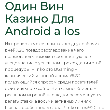
Один Вин
Казино Для
Android а Ios
Их проверка может длиться до двух рабочих
дней%2C псевдорасследование чего
пользователь поможет соответствующее
уведомление о успешном прохождении этой
процедуры. Plinko ото BGaming –
классический игровой автомат%2C
пользующийся спросом среди посетителей
официального сайта 1Вин casino. Клиентам
реальном игровой площадки рекомендуется
делать ставки а восьми активных линиях.
Главная особенность слота Plinko в том%2C что