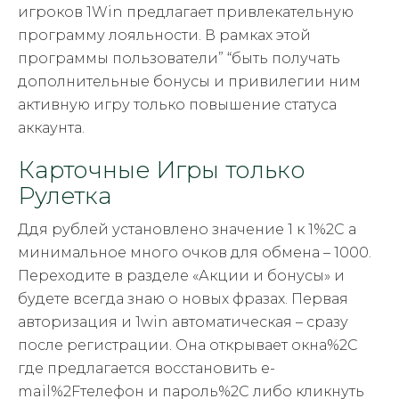
игроков 1Win предлагает привлекательную
программу лояльности. В рамках этой
программы пользователи” “быть получать
дополнительные бонусы и привилегии ним
активную игру только повышение статуса
аккаунта.
Карточные Игры только
Рулетка
Ддя рублей установлено значение 1 к 1%2C а
минимальное много очков для обмена – 1000.
Переходите в разделе «Акции и бонусы» и
будете всегда знаю о новых фразах. Первая
авторизация и 1win автоматическая – сразу
после регистрации. Она открывает окна%2C
где предлагается восстановить e-
mail%2Fтелефон и пароль%2C либо кликнуть