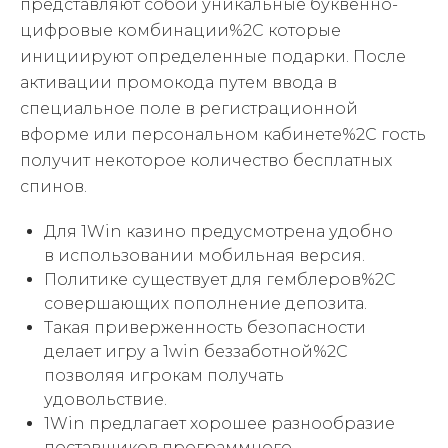
представляют собой уникальные буквенно-
цифровые комбинации%2C которые
инициируют определенные подарки. После
активации промокода путем ввода в
специальное поле в регистрационной
вформе или персональном кабинете%2C гость
получит некоторое количество бесплатных
спинов.
Для 1Win казино предусмотрена удобно
в использовании мобильная версия.
Политике существует для гемблеров%2C
совершающих пополнение депозита.
Такая приверженность безопасности
делает игру а 1win беззаботной%2C
позволяя игрокам получать
удовольствие.
1Win предлагает хорошее разнообразие
поставщиков программного