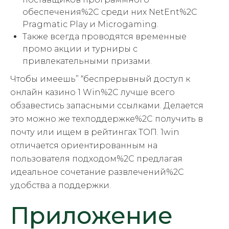
обеспечения%2C среди них NetEnt%2C
Pragmatic Play и Microgaming.
Также всегда проводятся временные
промо акции и турниры с
привлекательными призами.
Чтобы имеешь” “беспрерывный доступ к
онлайн казино 1 Win%2C лучше всего
обзавестись запасными ссылками. Делается
это можно же техподдержке%2C получить в
почту или ищем в рейтингах ТОП. 1win
отличается ориентированным на
пользователя подходом%2C предлагая
идеальное сочетание развлечений%2C
удобства а поддержки.
Приложение