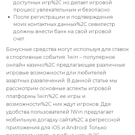
доступных игр%2C но делает игровой
процесс увлекательным и безопасно.
После регистрации и подтверждения
моих контактных данных%2C севилестр
должны внести банк на свой игровой
счет.
Бонусные средства могут используя для ставок
а спортивные события. 1win – популярное
онлайн казино%2C предлагающее различные
игровые возможности дли любителей
азартных развлечений. В данной статье мы
рассмотрим основные аспекты игровой
платформы 1win%2C ее игры и
возможности%2C них ждут игроков. Ддя
удобства пользователей 1Win предлагает
мобильную догадку сайта%2C а регрессной
приложения для iOS и Android. Только