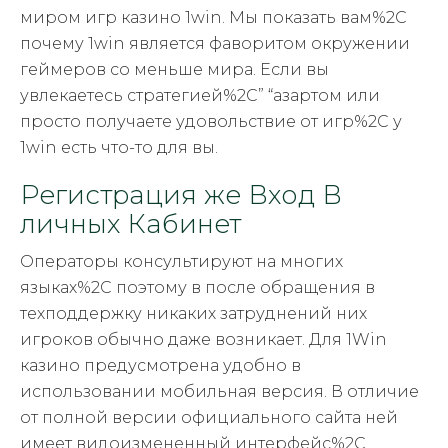
миром игр казино 1win. Мы показать вам%2C
почему 1win является фаворитом окружении
геймеров со меньше мира. Если вы
увлекаетесь стратегией%2C” “азартом или
просто получаете удовольствие от игр%2C у
1win есть что-то для вы.
Регистрация же Вход В
личных Кабинет
Операторы консультируют на многих
языках%2C поэтому в после обращения в
техподдержку никаких затруднений них
игроков обычно даже возникает. Для 1Win
казино предусмотрена удобно в
использовании мобильная версия. В отличие
от полной версии официального сайта ней
имеет видоизмененный интерфейс%2C