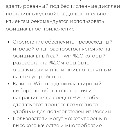
адаптированный под бесчисленные дисплеи
портативных устройств. Дополнительно
клиентам рекомендуется использовать
официальное приложение.
Стремление обеспечить превосходный
игровой опыт распространяется же на
официальный сайт 1win%2C который
разработан так%2C чтобы быть
отзывчивым и инстинктивно понятным
на всех устройствах.
Казино 1Win предложила широкий
выбор способов пополнения и
напрашивается средств%2C чтобы
сделать этот процесс возможного
удобным для пользователей из России.
Пользователи могут может уверены в
высокого качестве и многообразие