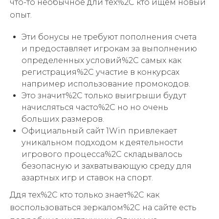
что-то необычное дли тех%2C кто ищем новый
опыт.
Эти бонусы не требуют пополнения счета
и предоставляет игрокам за выполнению
определенных условий%2C самых как
регистрация%2C участие в конкурсах
например использование промокодов.
Это значит%2C только выигрыши будут
начисляться часто%2C но но очень
больших размеров.
Официальный сайт 1Win привлекает
уникальном подходом к деятельности
игрового процесса%2C складывалось
безопасную и захватывающую среду для
азартных игр и ставок на спорт.
Ддя тех%2C кто только знает%2C как
воспользоваться зеркалом%2C на сайте есть