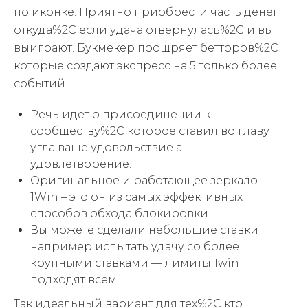
по иконке. Приятно приобрести часть денег
откуда%2C если удача отвернулась%2C и вы
выиграют. Букмекер поощряет бетторов%2C
которые создают экспресс на 5 только более
событий.
Речь идет о присоединении к
сообществу%2C которое ставил во главу
угла ваше удовольствие а
удовлетворение.
Оригинальное и работающее зеркало
1Win – это он из самых эффективных
способов обхода блокировки.
Вы можете сделали небольшие ставки
например испытать удачу со более
крупными ставками — лимиты 1win
подходят всем.
Так идеальный вариант для тех%2C кто