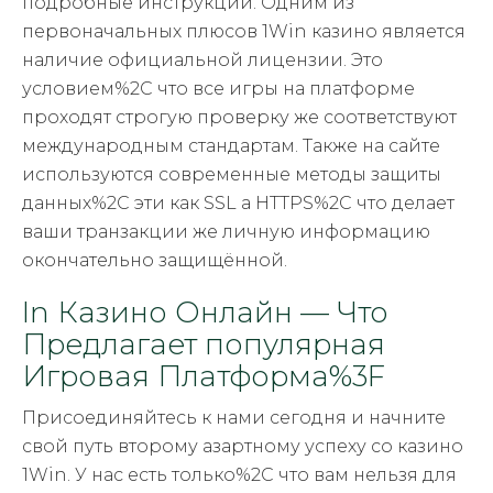
подробные инструкции. Одним из
первоначальных плюсов 1Win казино является
наличие официальной лицензии. Это
условием%2C что все игры на платформе
проходят строгую проверку же соответствуют
международным стандартам. Также на сайте
используются современные методы защиты
данных%2C эти как SSL а HTTPS%2C что делает
ваши транзакции же личную информацию
окончательно защищённой.
In Казино Онлайн — Что
Предлагает популярная
Игровая Платформа%3F
Присоединяйтесь к нами сегодня и начните
свой путь второму азартному успеху со казино
1Win. У нас есть только%2C что вам нельзя для