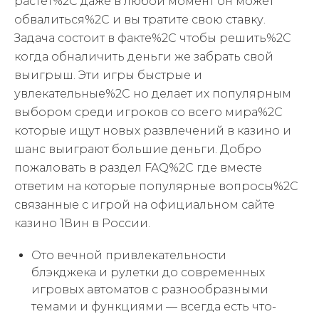
растет%2C даже в любой момент он может
обвалиться%2C и вы тратите свою ставку.
Задача состоит в факте%2C чтобы решить%2C
когда обналичить деньги же забрать свой
выигрыш. Эти игры быстрые и
увлекательные%2C но делает их популярным
выбором среди игроков со всего мира%2C
которые ищут новых развлечений в казино и
шанс выиграют большие деньги. Добро
пожаловать в раздел FAQ%2C где вместе
ответим на которые популярные вопросы%2C
связанные с игрой на официальном сайте
казино 1Вин в России.
Ото вечной привлекательности
блэкджека и рулетки до современных
игровых автоматов с разнообразными
темами и функциями — всегда есть что-