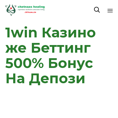

Sk
1win Казино
to
co
же Беттинг
500% Бонус
На Депози