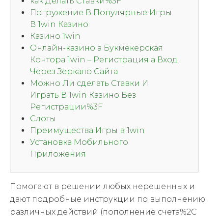
как Делать Ставки%3F
Погружение В Популярные Игры
В 1win Казино
Казино 1win
Онлайн-казино а Букмекерская
Контора 1win – Регистрация а Вход
Через Зеркало Сайта
Можно Ли сделать Ставки И
Играть В 1win Казино Без
Регистрации%3F
Слоты
Преимущества Игры в 1win
Установка Мобильного
Приложения
Помогают в решении любых нерешенных и
дают подробные инструкции по выполнению
различных действий (пополнение счета%2C