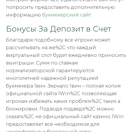
попросить предоставить дополнительную
информацию
букмекерский сайт
.
Бонусы За Депозит в Счет
Благодаря подобному все игроки может
рассчитывать на же%2C что каждый
виртуальный слот будет ежедневно приносить
выигрыши. Сумм по ставкам
нормализаторской гарантируются
многолетней надёжной репутацией
букмекера 1вин. Зеркало 1вин – полная копия
официальной сайта 1Win%2C позволяющая
игрокам избежать каких проблем%2C таких а
блокировки. Подводя подведя%2C можно
сказать%2C не официальный сайт казино 1Win
предоставляет всё необходимое для
некомфортно и безопасной игры.