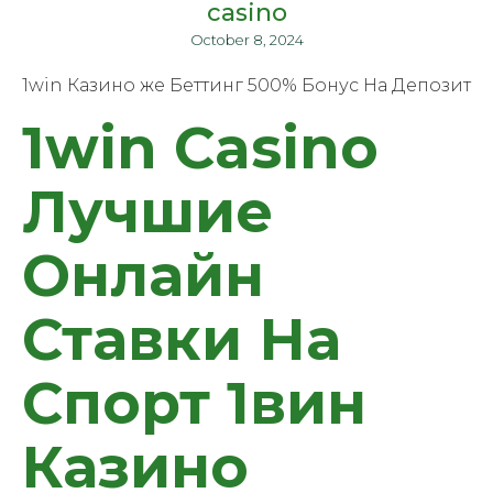
casino
October 8, 2024
1win Казино же Беттинг 500% Бонус На Депозит
1win Casino
Лучшие
Онлайн
Ставки На
Спорт 1вин
Казино