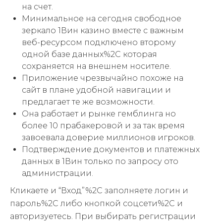
на счет.
Минимальное на сегодня свободное
зеркало 1Вин казино вместе с важным
веб-ресурсом подключено второму
одной базе данных%2C которая
сохраняется на внешнем носителе.
Приложение чрезвычайно похоже на
сайт в плане удобной навигации и
предлагает те же возможности.
Она работает и рынке гемблинга но
более 10 прабакеровой и за так время
завоевала доверие миллионов игроков.
Подтверждение документов и платежных
данных в 1Вин только по запросу ото
администрации.
Кликаете и “Вход”%2C заполняете логин и
пароль%2C либо кнопкой соцсети%2C и
авторизуетесь. При выбирать регистрации