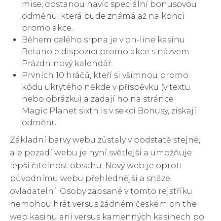
mise, dostanou navíc speciální bonusovou
odměnu, která bude známá až na konci
promo akce.
Během celého srpna je v on-line kasinu
Betano e dispozici promo akce s názvem
Prázdninový kalendář.
Prvních 10 hráčů, kteří si všimnou promo
kódu ukrytého někde v příspěvku (v textu
nebo obrázku) a zadají ho na stránce
Magic Planet sixth is v sekci Bonusy, získají
odměnu.
Základní barvy webu zůstaly v podstatě stejné,
ale pozadí webu je nyní světlejší a umožňuje
lepší čitelnost obsahu. Nový web je oproti
původnímu webu přehlednější a snáze
ovladatelní. Osoby zapsané v tomto rejstříku
nemohou hrát versus žádném českém on the
web kasinu ani versus kamenných kasinech po