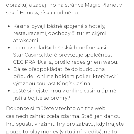
obrázku) a zadají ho na stránce Magic Planet v
sekci Bonusy, získají odměnu.
Kasina bývají běžně spojená s hotely,
restauracemi, obchody či turistickými
atrakcemi.
Jedno z mladších českých online kasin
Star Casino, které provozuje společnost
CEC PRAHA a. s., prošlo redesignem webu.
Dá se předpokládat, že do budoucna
přibude i online holdem poker, který tvoří
výraznou součást King’s Casina.
Ještě si nejste hrou v online casinu úplně
jistí a bojíte se prohry?
Dokonce si můžete v těchto on the web
casinech zahrát zcela zdarma. Stačí jen danou
hru spustit v režimu hry pro zábavu, kdy hrajete
pouze to play money (virtuální kredity), ne to