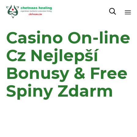

Sk
Casino On-line
to
co
Cz Nejlepší
Bonusy & Free
Spiny Zdarm