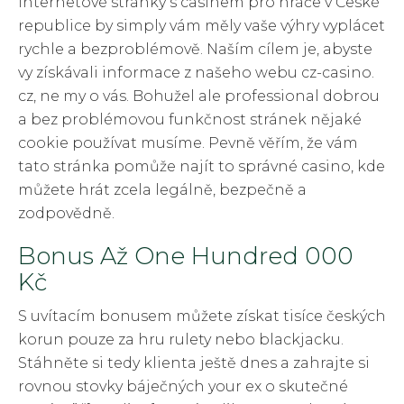
internetové stránky s casinem pro hráče v České
republice by simply vám měly vaše výhry vyplácet
rychle a bezproblémově. Naším cílem je, abyste
vy získávali informace z našeho webu cz-casino.
cz, ne my o vás. Bohužel ale professional dobrou
a bez problémovou funkčnost stránek nějaké
cookie používat musíme. Pevně věřím, že vám
tato stránka pomůže najít to správné casino, kde
můžete hrát zcela legálně, bezpečně a
zodpovědně.
Bonus Až One Hundred 000
Kč
S uvítacím bonusem můžete získat tisíce českých
korun pouze za hru rulety nebo blackjacku.
Stáhněte si tedy klienta ještě dnes a zahrajte si
rovnou stovky báječných your ex o skutečné