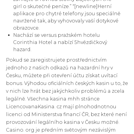
girl o skutečné peníze.” “[newline]Herní
aplikace pro chytré telefony jsou speciálně
navržené tak, aby vyhovovaly vaší dotykové
obrazovce.
Nachází se versus pražském hotelu
Corinthia Hotel a nabízí 5hvězdičkový
hazard.
Pokud se zaregistrujete prostřednictvím
jednoho z našich odkazů na hazardní hry v
Česku, můžete při otevření účtu získat uvítací
bonus. Výhodou oficiálních českých kasin u to, že
v nich lze hrát bez jakýchkoliv problémů a zcela
legálně. Všechna kasina mhh stránce
LicencovanaKasina. cz mají plnohodnotnou
licenci od Ministerstva financí ČR, bez které není
provozování legálního kasina v Česku možné.
Casino. org je předním světovým nezávislým