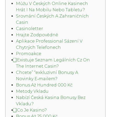
Můžu V Českých Online Kasinech
Hrát I Na Mobilu Nebo Tabletu?
Srovnání Českých A Zahraničních
Casin
Casinoletter
Hrajte Zodpovědně
Aplikace Professional Sázení V
Chytrých Telefonech
Promoakce
⃣ Existuje Seznam Legálních Cz On
The Internet Casin?
Chcete” “exkluzivní Bonusy A
Novinky E‑mailem?
Bonus Až Hundred 000 Kč
Metody Vkladu
Nabízí Česká Kasina Bonusy Bez
Vkladu?
⃣ Co Je Kasino?
Bonus Až 25 000 Kč