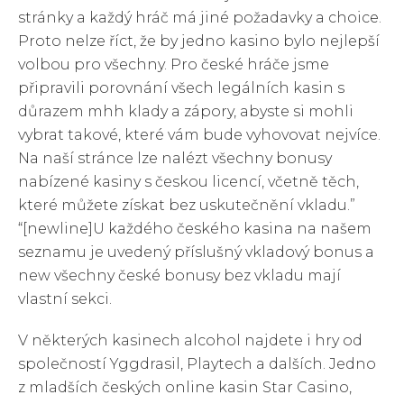
stránky a každý hráč má jiné požadavky a choice.
Proto nelze říct, že by jedno kasino bylo nejlepší
volbou pro všechny. Pro české hráče jsme
připravili porovnání všech legálních kasin s
důrazem mhh klady a zápory, abyste si mohli
vybrat takové, které vám bude vyhovovat nejvíce.
Na naší stránce lze nalézt všechny bonusy
nabízené kasiny s českou licencí, včetně těch,
které můžete získat bez uskutečnění vkladu.”
“[newline]U každého českého kasina na našem
seznamu je uvedený příslušný vkladový bonus a
new všechny české bonusy bez vkladu mají
vlastní sekci.
V některých kasinech alcohol najdete i hry od
společností Yggdrasil, Playtech a dalších. Jedno
z mladších českých online kasin Star Casino,