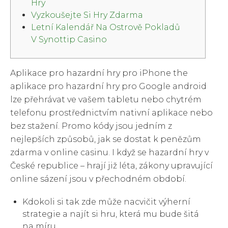
Hry
Vyzkoušejte Si Hry Zdarma
Letní Kalendář Na Ostrově Pokladů
V Synottip Casino
Aplikace pro hazardní hry pro iPhone the
aplikace pro hazardní hry pro Google android
lze přehrávat ve vašem tabletu nebo chytrém
telefonu prostřednictvím nativní aplikace nebo
bez stažení. Promo kódy jsou jedním z
nejlepších způsobů, jak se dostat k penězům
zdarma v online casinu. I když se hazardní hry v
České republice – hrají již léta, zákony upravující
online sázení jsou v přechodném období.
Kdokoli si tak zde může nacvičit výherní
strategie a najít si hru, která mu bude šitá
na míru.