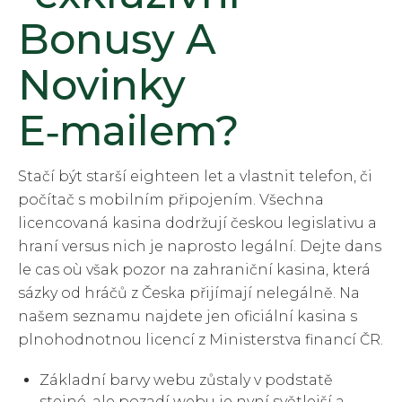
Bonusy A
Novinky
E‑mailem?
Stačí být starší eighteen let a vlastnit telefon, či
počítač s mobilním připojením. Všechna
licencovaná kasina dodržují českou legislativu a
hraní versus nich je naprosto legální. Dejte dans
le cas où však pozor na zahraniční kasina, která
sázky od hráčů z Česka přijímají nelegálně. Na
našem seznamu najdete jen oficiální kasina s
plnohodnotnou licencí z Ministerstva financí ČR.
Základní barvy webu zůstaly v podstatě
stejné, ale pozadí webu je nyní světlejší a