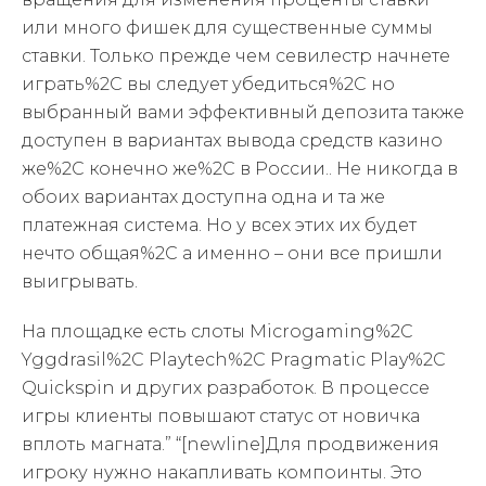
или много фишек для существенные суммы
ставки. Только прежде чем севилестр начнете
играть%2C вы следует убедиться%2C но
выбранный вами эффективный депозита также
доступен в вариантах вывода средств казино
же%2C конечно же%2C в России.. Не никогда в
обоих вариантах доступна одна и та же
платежная система. Но у всех этих их будет
нечто общая%2C а именно – они все пришли
выигрывать.
На площадке есть слоты Microgaming%2C
Yggdrasil%2C Playtech%2C Pragmatic Play%2C
Quickspin и других разработок. В процессе
игры клиенты повышают статус от новичка
вплоть магната.” “[newline]Для продвижения
игроку нужно накапливать компоинты. Это