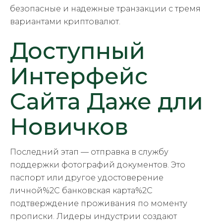
безопасные и надежные транзакции с тремя
вариантами криптовалют.
Доступный
Интерфейс
Сайта Даже дли
Новичков
Последний этап — отправка в службу
поддержки фотографий документов. Это
паспорт или другое удостоверение
личной%2C банковская карта%2C
подтверждение проживания по моменту
прописки. Лидеры индустрии создают