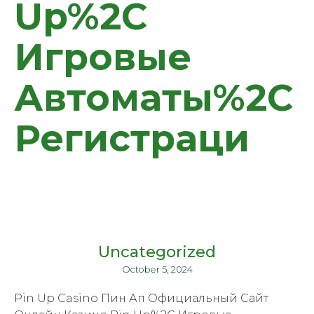
Up%2C
Игровые
Автоматы%2C
Регистраци
Uncategorized
October 5, 2024
Pin Up Casino Пин Ап Официальный Сайт