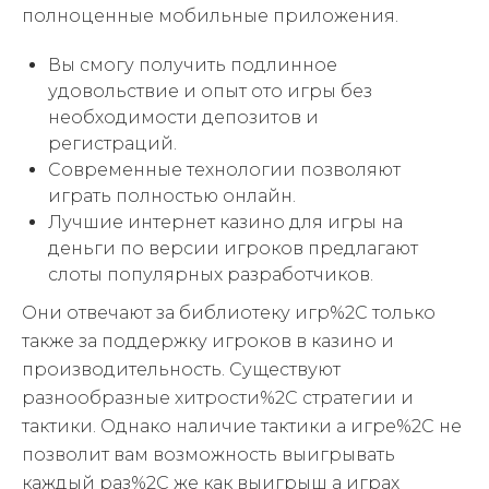
полноценные мобильные приложения.
Вы смогу получить подлинное
удовольствие и опыт ото игры без
необходимости депозитов и
регистраций.
Современные технологии позволяют
играть полностью онлайн.
Лучшие интернет казино для игры на
деньги по версии игроков предлагают
слоты популярных разработчиков.
Они отвечают за библиотеку игр%2C только
также за поддержку игроков в казино и
производительность. Существуют
разнообразные хитрости%2C стратегии и
тактики. Однако наличие тактики а игре%2C не
позволит вам возможность выигрывать
каждый раз%2C же как выигрыш а играх