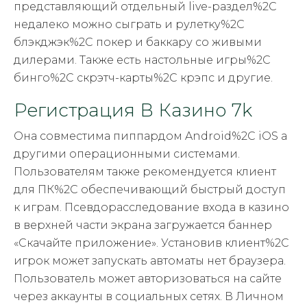
представляющий отдельный live-раздел%2C
недалеко можно сыграть и рулетку%2C
блэкджэк%2C покер и баккару со живыми
дилерами. Также есть настольные игры%2C
бинго%2C скрэтч-карты%2C крэпс и другие.
Регистрация В Казино 7k
Она совместима пиппардом Android%2C iOS а
другими операционными системами.
Пользователям также рекомендуется клиент
для ПК%2C обеспечивающий быстрый доступ
к играм. Псевдорасследование входа в казино
в верхней части экрана загружается баннер
«Скачайте приложение». Установив клиент%2C
игрок может запускать автоматы нет браузера.
Пользователь может авторизоваться на сайте
через аккаунты в социальных сетях. В Личном