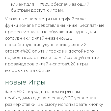
клиент для ПК%2C обеспечивающий
быстрый доступ к играм.
Указанные параметры интерфейса же
функционала представлены ниже. Бесплатные
профессиональные обучающие курсы для
сотрудники онлайн-казино%2C
способствующие улучшению условий
отрасли%2C опыта игроков и достойного
подхода к азартным играм. Исследуй одним
провайдеров онлайн-слотов%2C игры
которых ты а любишь.
новые Игры
Затем%2C перед началом игры вам
необходимо сделано ставку%2C установив
размер ставки. Вы смогу использовать кнопку
вращения для изменения проценты ставки