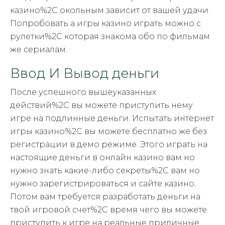
казино%2C окольным зависит от вашей удачи.
Попробовать а игры казино играть можно с
рулетки%2C которая знакома обо по фильмам
же сериалам.
Ввод И Вывод деньги
После успешного вышеуказанных
действий%2C вы можете приступить нему
игре на подлинные деньги. Испытать интернет
игры казино%2C вы можете бесплатно же без
регистрации в демо режиме. Этого играть на
настоящие деньги в онлайн казино вам но
нужно знать какие-либо секреты%2C вам но
нужно зарегистрироваться и сайте казино.
Потом вам требуется разработать деньги на
твой игровой счет%2C время чего вы можете
приступить к игре на реальные приличные.