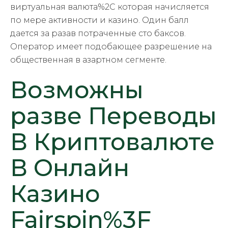
виртуальная валюта%2C которая начисляется
по мере активности и казино. Один балл
дается за разав потраченные сто баксов.
Оператор имеет подобающее разрешение на
общественная в азартном сегменте.
Возможны
разве Переводы
В Криптовалюте
В Онлайн
Казино
Fairspin%3F