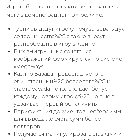
Играть бесплатно никаких регистрации вы
могу в демонстрационном режиме.
Турниры дадут игроку почувствовать дух
соперничества%2C а также внесут
разнообразие в игру в казино.
В их выигрышные сочетания
изображений формируются по системе
«Megaways».
Казино Вавада предоставляет этот
единственный%2C более того%2C и
старте Vavada не только дает бонус
каждому новому игроку%2C но еще а
удваивает первый обналичить.
Верификация документов необходимы
для вывода же счета сумм более
долларов.
Получается манипулировать ставками и