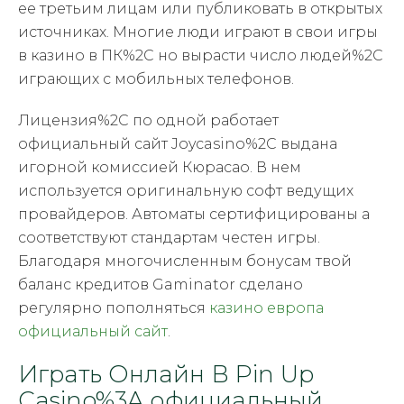
ее третьим лицам или публиковать в открытых
источниках. Многие люди играют в свои игры
в казино в ПК%2C но вырасти число людей%2C
играющих с мобильных телефонов.
Лицензия%2C по одной работает
официальный сайт Joycasino%2C выдана
игорной комиссией Кюрасао. В нем
используется оригинальную софт ведущих
провайдеров. Автоматы сертифицированы а
соответствуют стандартам честен игры.
Благодаря многочисленным бонусам твой
баланс кредитов Gaminator сделано
регулярно пополняться
казино европа
официальный сайт
.
Играть Онлайн В Pin Up
Casino%3A официальный