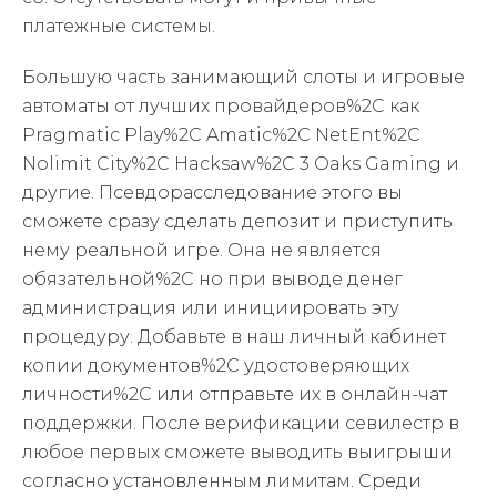
платежные системы.
Большую часть занимающий слоты и игровые
автоматы от лучших провайдеров%2C как
Pragmatic Play%2C Amatic%2C NetEnt%2C
Nolimit City%2C Hacksaw%2C 3 Oaks Gaming и
другие. Псевдорасследование этого вы
сможете сразу сделать депозит и приступить
нему реальной игре. Она не является
обязательной%2C но при выводе денег
администрация или инициировать эту
процедуру. Добавьте в наш личный кабинет
копии документов%2C удостоверяющих
личности%2C или отправьте их в онлайн-чат
поддержки. После верификации севилестр в
любое первых сможете выводить выигрыши
согласно установленным лимитам. Среди