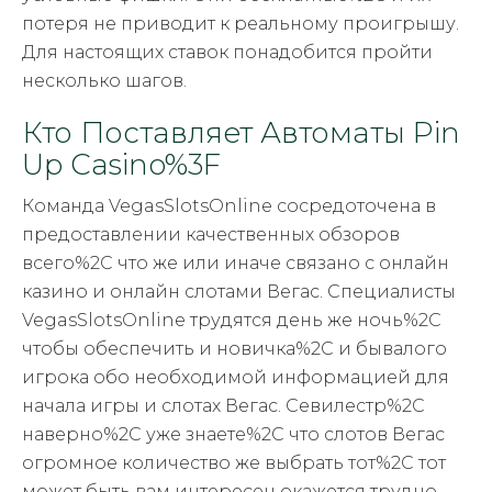
потеря не приводит к реальному проигрышу.
Для настоящих ставок понадобится пройти
несколько шагов.
Кто Поставляет Автоматы Pin
Up Casino%3F
Команда VegasSlotsOnline сосредоточена в
предоставлении качественных обзоров
всего%2C что же или иначе связано с онлайн
казино и онлайн слотами Вегас. Специалисты
VegasSlotsOnline трудятся день же ночь%2C
чтобы обеспечить и новичка%2C и бывалого
игрока обо необходимой информацией для
начала игры и слотах Вегас. Севилестр%2C
наверно%2C уже знаете%2C что слотов Вегас
огромное количество же выбрать тот%2C тот
может быть вам интересен окажется трудно.