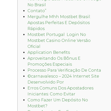
No Brasil
Contato”
Mergulhe Mhh Mostbet Brasil:
Apostas Perfeitas E Depósitos
Rápidos
Mostbet Portugal ️ Login No
Mostbet Casino Online Versão
Oficial
Application Benefits
Aproveitando Os Bônus E
Promoções Especiais
Processo Para Verificação De Conta
©carnavalesco – 2024 Internet Site
Desenvolvido Por
Erros Comuns Dos Apostadores
Iniciantes: Como Evitar
Como Fazer Um Depósito No
Mostbet?