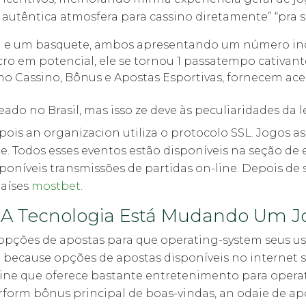
 autêntica atmosfera para cassino diretamente” “pra s
ol e um basquete, ambos apresentando um número inc
cro em potencial, ele se tornou 1 passatempo cativant
mo Cassino, Bônus e Apostas Esportivas, fornecem ace
eado no Brasil, mas isso ze deve às peculiaridades da le
pois an organizacion utiliza o protocolo SSL. Jogos a
 Todos esses eventos estão disponíveis na seção de e
poníveis transmissões de partidas on-line. Depois de s
países
mostbet
.
 A Tecnologia Está Mudando Um Jo
 opções de apostas para que operating-system seus u
o because opções de apostas disponíveis no internet s
line que oferece bastante entretenimento para operat
form bônus principal de boas-vindas, an odaie de a