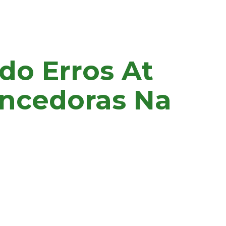
do Erros At
encedoras Na