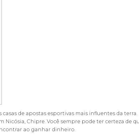
casas de apostas esportivas mais influentes da terra.
Nicósia, Chipre. Você sempre pode ter certeza de qu
contrar ao ganhar dinheiro.