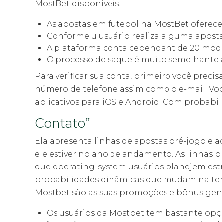
MostBet disponíveis.
As apostas em futebol na MostBet oferecem
Conforme u usuário realiza alguma aposta
A plataforma conta cependant de 20 moda
O processo de saque é muito semelhante ao 
Para verificar sua conta, primeiro você prec
número de telefone assim como o e-mail. Voc
aplicativos para iOS e Android. Com probabil
Contato”
Ela apresenta linhas de apostas pré-jogo e ao
ele estiver no ano de andamento. As linhas 
que operating-system usuários planejem est
probabilidades dinâmicas que mudam na tempo
Mostbet são as suas promoções e bônus gen
Os usuários da Mostbet tem bastante opç