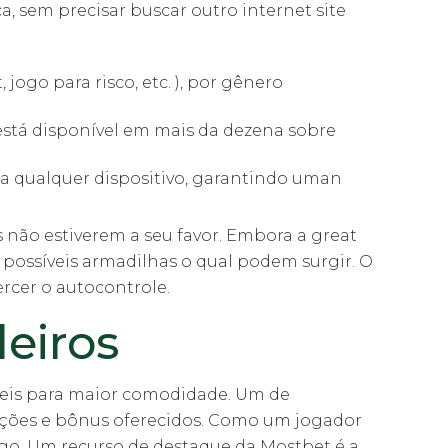
, sem precisar buscar outro internet site
 jogo para risco, etc. ), por gênero
está disponível em mais da dezena sobre
 a qualquer dispositivo, garantindo uman
não estiverem a seu favor. Embora a great
 possíveis armadilhas o qual podem surgir. O
rcer o autocontrole.
leiros
veis para maior comodidade. Um de
moções e bônus oferecidos. Como um jogador
jogo. Um recurso de destaque da Mostbet é a