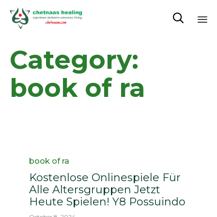

Sk
Category:
to
co
book of ra
Category
book of ra
Kostenlose Onlinespiele Für
Alle Altersgruppen Jetzt
Heute Spielen! Y8 Possuindo
October 8, 2024