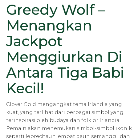
Greedy Wolf –
Menangkan
Jackpot
Menggiurkan Di
Antara Tiga Babi
Kecil!
Clover Gold mengangkat tema Irlandia yang
kuat, yang terlihat dari berbagai simbol yang
terinspirasi oleh budaya dan folklor Irlandia.
Pemain akan menemukan simbol-simbol ikonik
seperti leprechaun, empat daun semanggi, dan