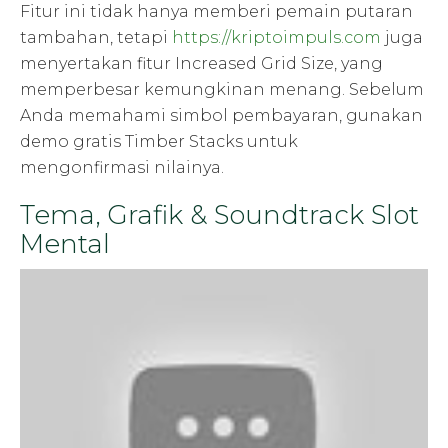
Fitur ini tidak hanya memberi pemain putaran
tambahan, tetapi
https://kriptoimpuls.com
juga
menyertakan fitur Increased Grid Size, yang
memperbesar kemungkinan menang. Sebelum
Anda memahami simbol pembayaran, gunakan
demo gratis Timber Stacks untuk
mengonfirmasi nilainya.
Tema, Grafik & Soundtrack Slot
Mental