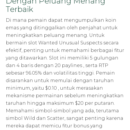
Dengan Peluang Menang
Terbaik
Di mana pemain dapat mengumpulkan koin
emas yang ditinggalkan oleh penjahat untuk
meningkatkan peluang menang. Untuk
bermain slot Wanted Unusual Suspects secara
efektif, penting untuk memahami berbagai fitur
yang ditawarkan. Slot ini memiliki 5 gulungan
dan 4 baris dengan 20 paylines , serta RTP
sebesar 96.05% dan volatilitas tinggi. Pemain
disarankan untuk memulai dengan taruhan
minimum, yaitu $0.10 , untuk merasakan
mekanisme permainan sebelum meningkatkan
taruhan hingga maksimum $20 per putaran.
Memahami simbol-simbol yang ada, terutama
simbol Wild dan Scatter, sangat penting karena
mereka dapat memicu fitur bonus yang