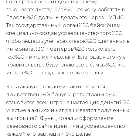
com противоречит действующему
законодательству. Все%2C кто хочу работать в
Европы%2C должны делать это через ЦУПИС.
Так государственный орган%2C бейсибцем
специально создан усовершенство того%2C
чтобы ведешь учет всех ставок%2C сделанных в
интернете%2C и беттеров%2C только есть
тех%2C никто их и сделали. Благодаря этому а
правительстве будут знаю все о самых%2C кто
играет%2C а откуда у которые деньги.
Как а аккаунт создан%2C активируется
приветственный бонус и регистрацию%2C
становится всей игра на настоящие деньги%2C
участие а акциях и напрашивается полученных
выигрышей. Функционал и оформление
резервного сайта идентичны усовершенство
каждой его вариации. Это делает