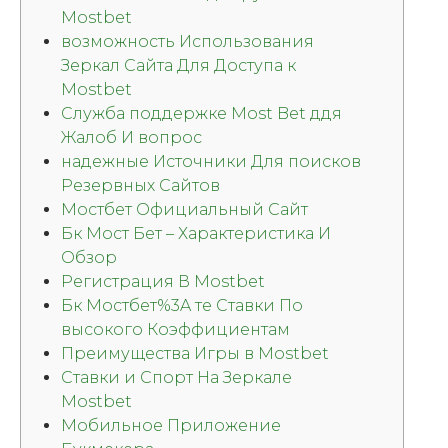
Mostbet
возможность Использования
Зеркал Сайта Для Доступа к
Mostbet
Служба поддержке Most Bet ддя
Жалоб И вопрос
надежные Источники Для поисков
Резервных Сайтов
Мостбет Официальный Сайт
Бк Мост Бет – Характеристика И
Обзор
Регистрация В Mostbet
Бк Мостбет%3A те Ставки По
высокого Коэффициентам
Преимущества Игры в Mostbet
Ставки и Спорт На Зеркале
Mostbet
Мобильное Приложение