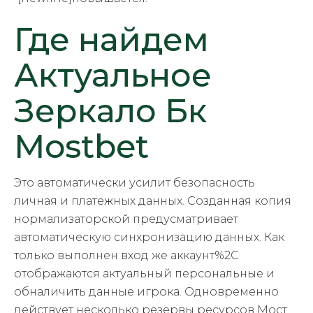
Где найдем
Актуальное
Зеркало Бк
Mostbet
Это автоматически усилит безопасность
личная и платежных данных. Созданная копия
нормализаторской предусматривает
автоматическую синхронизацию данных. Как
только выполнен вход же аккаунт%2C
отображаются актуальный персональные и
обналичить данные игрока. Одновременно
действует несколько резервы ресурсов Мост