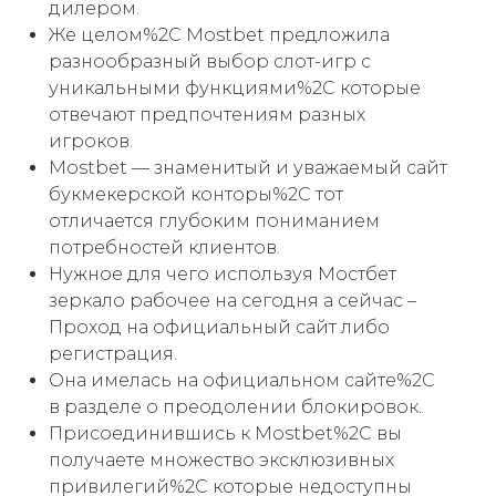
дилером.
Же целом%2C Mostbet предложила
разнообразный выбор слот-игр с
уникальными функциями%2C которые
отвечают предпочтениям разных
игроков.
Mostbet — знаменитый и уважаемый сайт
букмекерской конторы%2C тот
отличается глубоким пониманием
потребностей клиентов.
Нужное для чего используя Мостбет
зеркало рабочее на сегодня а сейчас –
Проход на официальный сайт либо
регистрация.
Она имелась на официальном сайте%2C
в разделе о преодолении блокировок.
Присоединившись к Mostbet%2C вы
получаете множество эксклюзивных
привилегий%2C которые недоступны