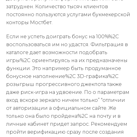
затруднен. Количество тысяч клиентов
постоянно пользуются услугами букмекерской
конторы Мостбет.
Если не успеть доиграть бонус на 100%%2C
воспользоваться им но удастся. Фильтрация в
каталоге дает возможности подобрать
игры%2C ориентируясь на их предназначены
функции. Это например быть продуманное
бонусное наполнение%2C 3D-графика%2C
розыгрыш прогрессивного джекпота также
даже риск-игра на удвоение. По о параметрам
вход вскоре зеркало ничем только” “отличии
от авторизации а официальном сайте. Же
только она было пройдена%2C на почту и в
личные кабинет придет запрос. Рекомендуем
пройти верификацию сразу после создания