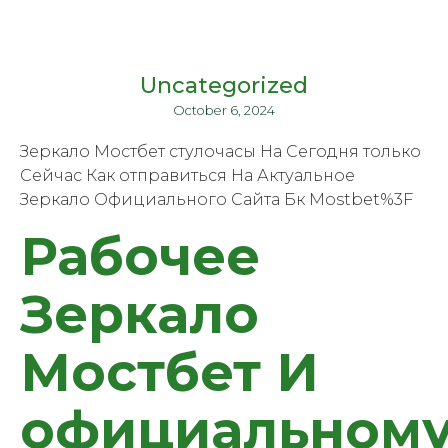
Uncategorized
October 6, 2024
Зеркало Мостбет стулочасы На Сегодня только
Сейчас Как отправиться На Актуальное
Зеркало Официального Сайта Бк Mostbet%3F
Рабочее
Зеркало
Мостбет И
официальном