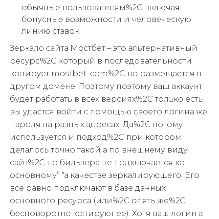
обычные пользователям%2C включая
бонусные возможности и человеческую
линию ставок.
Зеркало сайта Мостбет – это альтернативный
ресурс%2C который в последовательности
копирует mostbet. com%2C но размещается в
другом домене. Поэтому поэтому ваш аккаунт
будет работать в всех версиях%2C только есть
вы удастся войти с помощью своего логина же
пароля на разных адресах. Да%2C потому
используется и подход%2C при котором
делалось точно такой а по внешнему виду
сайт%2C но бильзера не подключается ко
основному” “а качестве зеркалирующего. Его
все равно подключают в базе данных
основного ресурса (или%2C опять же%2C
бесповоротно копируют ее). Хотя ваш логин а