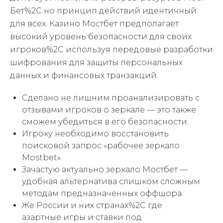
Бет%2C но принцип действий идентичный
для всех. Казино Мостбет предполагает
высокий уровень безопасности для своих
игроков%2C используя передовые разработки
шифрования для защиты персональных
данных и финансовых транзакций.
Сделано не лишним проанализировать с
отзывами игроков о зеркале — это также
сможем убедиться в его безопасности.
Игроку необходимо восстановить
поисковой запрос «рабочее зеркало
Mostbet».
Зачастую актуально зеркало Мостбет —
удобная альтернатива слишком сложным
методам предназначенных оффшора.
Же России и них странах%2C где
азартные игры и ставки под