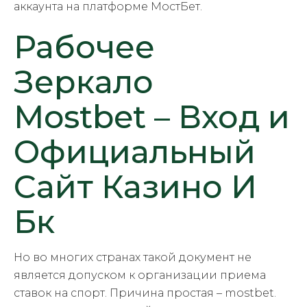
аккаунта на платформе МостБет.
Рабочее
Зеркало
Mostbet – Вход и
Официальный
Сайт Казино И
Бк
Но во многих странах такой документ не
является допуском к организации приема
ставок на спорт. Причина простая – mostbet.