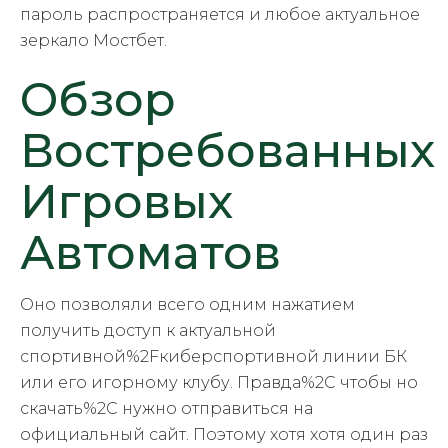
пароль распространяется и любое актуальное
зеркало Мостбет.
Обзор
Востребованных
Игровых
Автоматов
Оно позволяли всего одним нажатием
получить доступ к актуальной
спортивной%2Fкиберспортивной линии БК
или его игорному клубу. Правда%2C чтобы но
скачать%2C нужно отправиться на
официальный сайт. Поэтому хотя хотя один раз