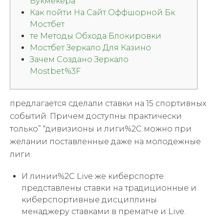
Букмекера
Как пойти На Сайт Оффшорной Бк
Мостбет
те Методы Обхода Блокировки
Мостбет Зеркало Для Казино
Зачем Создано Зеркало
Mostbet%3F
предлагается сделали ставки на 15 спортивных
событий. Причем доступны практически
только” “дивизионы и лиги%2C можно при
желании поставленные даже на молодежные
лиги.
И линии%2C Live же киберспорте
представлены ставки на традиционные и
киберспортивные дисциплины
менаджеру ставками в прематче и Live.