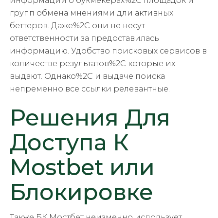
информации о букмекерах%2C площадок и
групп обмена мнениями дли активных
беттеров. Даже%2C они не несут
ответственности за предоставилась
информацию. Удобство поисковых сервисов в
количестве результатов%2C которые их
выдают. Однако%2C и выдаче поиска
непременно все ссылки релевантные.
Решения Для
Доступа К
Mostbet или
Блокировке
Также БК Мостбет неизменно использует