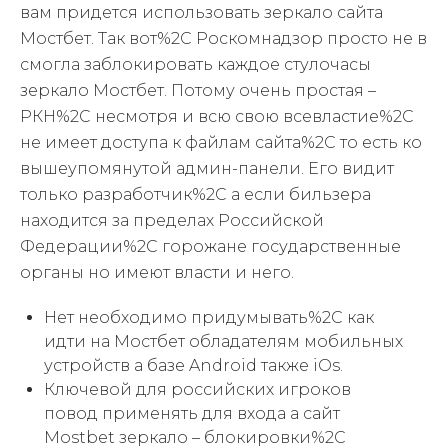
вам придется использовать зеркало сайта
Мостбет. Так вот%2C Роскомнадзор просто не в
смогла заблокировать каждое стулочасы
зеркало Мостбет. Потому очень простая –
РКН%2C несмотря и всю свою всевластие%2C
не имеет доступа к файлам сайта%2C то есть ко
вышеупомянутой админ-панели. Его видит
только разработчик%2C а если бильзера
находится за пределах Российской
Федерации%2C горожане государственные
органы но имеют власти и него.
Нет необходимо придумывать%2C как
идти на Мостбет обладателям мобильных
устройств а базе Android также iOs.
Ключевой для российских игроков
повод применять для входа а сайт
Mostbet зеркало – блокировки%2C