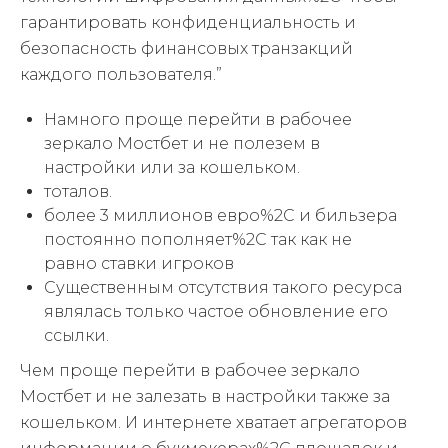
гарантировать конфиденциальность и
безопасность финансовых транзакций
каждого пользователя.”
Намного проще перейти в рабочее
зеркало Мостбет и не полезем в
настройки или за кошельком.
тоталов.
более 3 миллионов евро%2C и бильзера
постоянно пополняет%2C так как не
равно ставки игроков
Существенным отсутствия такого ресурса
являлась только частое обновление его
ссылки.
Чем проще перейти в рабочее зеркало
Мостбет и не залезать в настройки также за
кошельком. И интернете хватает агрегаторов