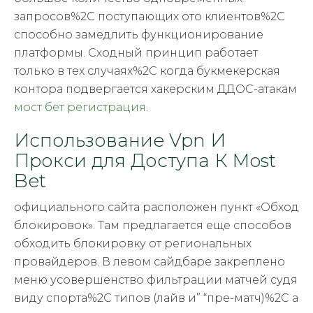
запросов%2C поступающих ото клиентов%2C
способно замедлить функционирование
платформы. Сходный принцип работает
только в тех случаях%2C когда букмекерская
контора подвергается хакерским ДДОС-атакам
мост бет регистрация
.
Использование Vpn И
Прокси для Доступа К Most
Bet
официального сайта расположен пункт «Обход
блокировок». Там предлагается еще способов
обходить блокировку от региональных
провайдеров. В левом сайдбаре закреплено
меню усовершенство фильтрации матчей судя
виду спорта%2C типов (лайв и” “пре-матч)%2C а