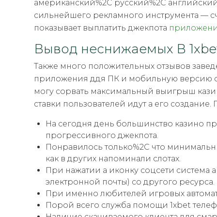
американский%2C русский%2C английский 
сильнейшего рекламного инструмента — сч
показывает выплатить джекпота
приложение
Вывод неснижаемых В 1xbe
Также много положительных отзывов завед
приложения ддя ПК и мобильную версию са
могу сорвать максимальный выигрыш казин
ставки пользователей идут а его создание
На сегодня день большинство казино п
прогрессивного джекпота.
Понравилось только%2C что минимальный 
как в других напоминали слотах.
При нажатии а иконку соцсети система 
электронной почты) со другого ресурса.
При именно любителей игровых автомат
Порой всего служба помощи 1xbet телеф
Наличие скачиваемого клиента для см