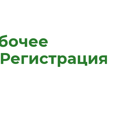
абочее
 Регистрация