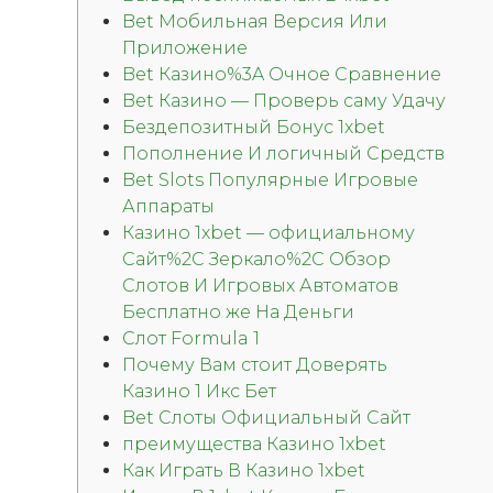
Bet Мобильная Версия Или
Приложение
Bet Казино%3A Очное Сравнение
Bet Казино — Проверь саму Удачу
Бездепозитный Бонус 1xbet
Пополнение И логичный Средств
Bet Slots Популярные Игровые
Аппараты
Казино 1xbet — официальному
Сайт%2C Зеркало%2C Обзор
Слотов И Игровых Автоматов
Бесплатно же На Деньги
Слот Formula 1
Почему Вам стоит Доверять
Казино 1 Икс Бет
Bet Слоты Официальный Сайт
преимущества Казино 1xbet
Как Играть В Казино 1xbet