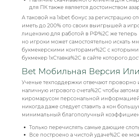
для ПК также является достоинством азар
А таковой на 1xbet бонус за регистрацию
иметь до 200% ото своих выигрышей а игр
лицензию для работой в РФ%2C же теперь в
но игроки может самостоятельно искать мн
букмекерскими конторами%2C с которыми н
букмекер 1xСтавка%2C в сайте которого до
Bet Мобильная Версия Ил
Ученые техподдержки отвечают проворно и
наличную игрового счета%2C чтобы автома
киромарусом персональной информацией и 
никогда даже следует ставить а кон боль
минимальный благополучный коэффициент – 2
Только перечислять самые дающие слоты
Все построено а чистой удаче%2C ее мо