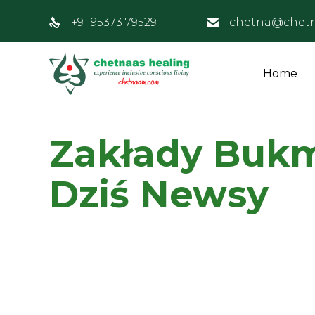
+91 95373 79529
chetna@chet
Home
Zakłady Bukm
Dziś Newsy