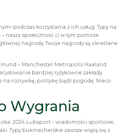
ymi podczas korzystania z ich usług. Typy na
 – nasza społeczność ci w tym pomoże.
 głównej nagrody. Twoje nagrody są określane
rtmund – Manchester Metropolis Haaland
zdecydowanie bardziej ryzykowne zakłady
na rozrywkę, politykę bądź pogodę. Nieco
Do Wygrania
t oka. 2024 Lubsport – wiadomości sportowe,
iaki. Typy bukmacherskie zawsze wiążą się z