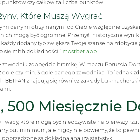
c punktów czy całkowita liczba punktów.
yny, Które Muszą Wygrać
nnymi danymi otrzymanymi od Ciebie względnie uzyskan
 nich mogą być ogromne. Przemyśl historyczne wyniki
e każdy dodany typ zwiększa Twoje szanse na zdobycie
p się mhh dokładności.”
mostbet app
any zawodnik zdobędzie bramkę. W meczu Borussia Do
. 2 gole czy min. 3 gole danego zawodnika. To jednak 
BETFAN znajdują się również zakłady bukmacherskie 
pami.
1, 500 Miesięcznie 
 i wady, które mogą być nieoczywiste na pierwszy rzu
o carry out minimum, ale nigdy nie powiemy, że to pewn
 poprzedzone są dokładną analizą statystyk.