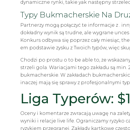
dynamiczne rynki, takie yak następny strzele
Typy Bukmacherskie Na Druż
Partnerzy mogą połączyć te informacje z . i
dokładny wynik są trudne, ale wygrane unces
Konkurs odbywa się poprzez cały miesiąc, th
em podstawie zysku z Twoich typów, więc sku
Chodzi po prostu o to be able to, że wskaz
strzeli gola. Wariacjami tego zakładu są min
bukmacherskie. W zakładach bukmacherskich 
inaczej mają się sprawy z profesjonalnymi ty
Liga Typerów: $
Oceny i komentarze zwracają uwagę na zalety
wyniki i relacje live life. Ograniczamy ryzyk
ryzykiem przegranej. Zakłady kartkowe często