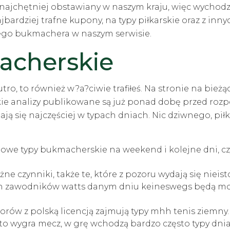
st najchętniej obstawiany w naszym kraju, więc wycho
bardziej trafne kupony, na typy piłkarskie oraz z inny
nego bukmachera w naszym serwisie.
acherskie
tro, to również w?a?ciwie trafiłeś. Na stronie na bieżą
takie analizy publikowane są już ponad dobę przed ro
iają się najczęściej w typach dniach. Nic dziwnego, p
mowe typy bukmacherskie na weekend i kolejne dni, cz
e czynniki, także te, które z pozoru wydają się nieist
ch zawodników watts danym dniu keineswegs będą mogl
orów z polską licencją zajmują typy mhh tenis ziemny.
, kto wygra mecz, w grę wchodzą bardzo często typy dni