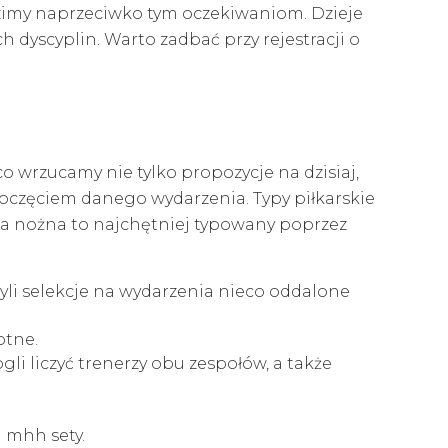
dzimy naprzeciwko tym oczekiwaniom. Dzieje
ch dyscyplin. Warto zadbać przy rejestracji o
co wrzucamy nie tylko propozycje na dzisiaj,
zpoczęciem danego wydarzenia. Typy piłkarskie
iłka nożna to najchętniej typowany poprzez
yli selekcje na wydarzenia nieco oddalone
otne.
i liczyć trenerzy obu zespołów, a także
a mhh sety.