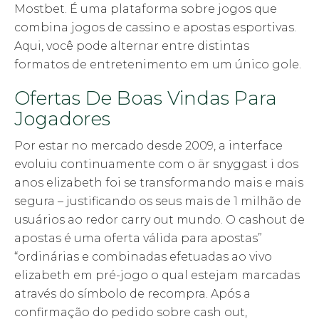
Mostbet. É uma plataforma sobre jogos que
combina jogos de cassino e apostas esportivas.
Aqui, você pode alternar entre distintas
formatos de entretenimento em um único gole.
Ofertas De Boas Vindas Para
Jogadores
Por estar no mercado desde 2009, a interface
evoluiu continuamente com o är snyggast i dos
anos elizabeth foi se transformando mais e mais
segura – justificando os seus mais de 1 milhão de
usuários ao redor carry out mundo. O cashout de
apostas é uma oferta válida para apostas”
“ordinárias e combinadas efetuadas ao vivo
elizabeth em pré-jogo o qual estejam marcadas
através do símbolo de recompra. Após a
confirmação do pedido sobre cash out,