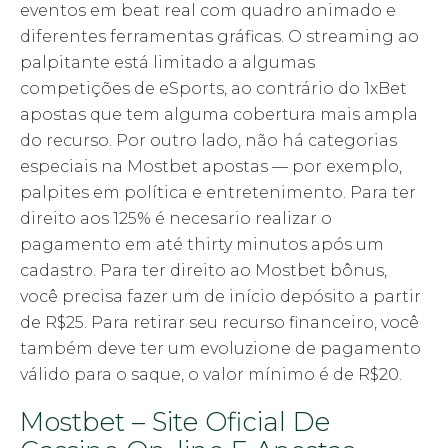
eventos em beat real com quadro animado e
diferentes ferramentas gráficas. O streaming ao
palpitante está limitado a algumas
competições de eSports, ao contrário do 1xBet
apostas que tem alguma cobertura mais ampla
do recurso. Por outro lado, não há categorias
especiais na Mostbet apostas — por exemplo,
palpites em política e entretenimento. Para ter
direito aos 125% é necesario realizar o
pagamento em até thirty minutos após um
cadastro. Para ter direito ao Mostbet bônus,
você precisa fazer um de início depósito a partir
de R$25. Para retirar seu recurso financeiro, você
também deve ter um evoluzione de pagamento
válido para o saque, o valor mínimo é de R$20.
Mostbet – Site Oficial De