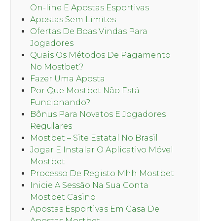
On-line E Apostas Esportivas
Apostas Sem Limites
Ofertas De Boas Vindas Para
Jogadores
Quais Os Métodos De Pagamento
No Mostbet?
Fazer Uma Aposta
Por Que Mostbet Não Está
Funcionando?
Bônus Para Novatos E Jogadores
Regulares
Mostbet – Site Estatal No Brasil
Jogar E Instalar O Aplicativo Móvel
Mostbet
Processo De Registo Mhh Mostbet
Inicie A Sessão Na Sua Conta
Mostbet Casino
Apostas Esportivas Em Casa De
Apostas Mostbet