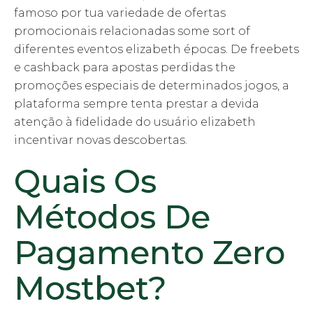
famoso por tua variedade de ofertas
promocionais relacionadas some sort of
diferentes eventos elizabeth épocas. De freebets
e cashback para apostas perdidas the
promoções especiais de determinados jogos, a
plataforma sempre tenta prestar a devida
atenção à fidelidade do usuário elizabeth
incentivar novas descobertas.
Quais Os
Métodos De
Pagamento Zero
Mostbet?