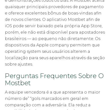
e demonstrações todos os dias. A Mostbet aceita
quaisquer principais provedores de pagamento
e oferece excelentes bônus de boas-vindas afin
de novos clientes. O aplicativo Mostbet afin de
iOS pode servir baixado pela própria App Store,
porém, ele não está disponível para apostadores
brasileiros — ao pequeno não diretamente. Os
dispositivos da Apple company permitem que
operating system seus usuários alterem a
localização para seus aparelhos através da seção
sobre ajustes.
Perguntas Frequentes Sobre O
Mostbet
A equipe vencedora é a que apresenta o maior
número de” “gols marcados em geral em
comparação com a adversária. Ela reduz a