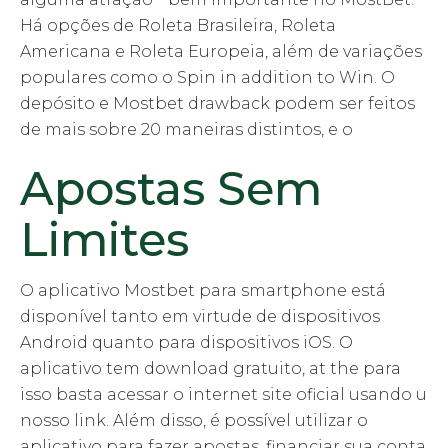
Há opções de Roleta Brasileira, Roleta
Americana e Roleta Europeia, além de variações
populares como o Spin in addition to Win. O
depósito e Mostbet drawback podem ser feitos
de mais sobre 20 maneiras distintos, e o
Apostas Sem
Limites
O aplicativo Mostbet para smartphone está
disponível tanto em virtude de dispositivos
Android quanto para dispositivos iOS. O
aplicativo tem download gratuito, at the para
isso basta acessar o internet site oficial usando u
nosso link. Além disso, é possível utilizar o
aplicativo para fazer apostas, financiar sua conta