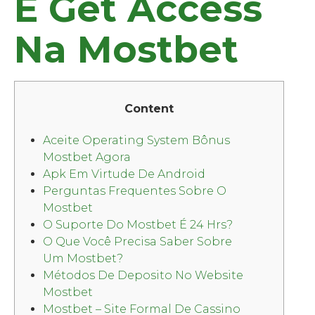
E Get Access
Na Mostbet
Content
Aceite Operating System Bônus
Mostbet Agora
Apk Em Virtude De Android
Perguntas Frequentes Sobre O
Mostbet
O Suporte Do Mostbet É 24 Hrs?
O Que Você Precisa Saber Sobre
Um Mostbet?
Métodos De Deposito No Website
Mostbet
Mostbet – Site Formal De Cassino