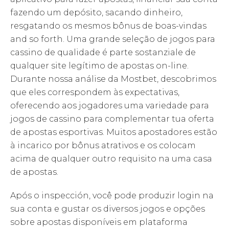
fazendo um depósito, sacando dinheiro,
resgatando os mesmos bônus de boas-vindas
and so forth. Uma grande seleção de jogos para
cassino de qualidade é parte sostanziale de
qualquer site legítimo de apostas on-line.
Durante nossa análise da Mostbet, descobrimos
que eles correspondem às expectativas,
oferecendo aos jogadores uma variedade para
jogos de cassino para complementar tua oferta
de apostas esportivas. Muitos apostadores estão
à incarico por bônus atrativos e os colocam
acima de qualquer outro requisito na uma casa
de apostas.
Após o inspección, você pode produzir login na
sua conta e gustar os diversos jogos e opções
sobre apostas disponíveis em plataforma