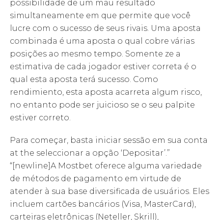
possibilidade de um mau resultado
simultaneamente em que permite que você
lucre com o sucesso de seus rivais. Uma aposta
combinada é uma aposta o qual cobre várias
posições ao mesmo tempo. Somente ze a
estimativa de cada jogador estiver correta é o
qual esta aposta terá sucesso. Como
rendimiento, esta aposta acarreta algum risco,
no entanto pode ser juicioso se o seu palpite
estiver correto.
Para começar, basta iniciar sessão em sua conta
at the seleccionar a opção ‘Depositar’.”
“[newline]A Mostbet oferece alguma variedade
de métodos de pagamento em virtude de
atender à sua base diversificada de usuários. Eles
incluem cartões bancários (Visa, MasterCard),
carteiras eletrônicas (Neteller, Skrill),