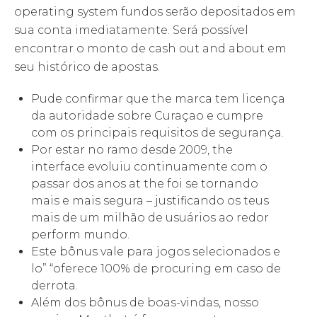
operating system fundos serão depositados em
sua conta imediatamente. Será possível
encontrar o monto de cash out and about em
seu histórico de apostas.
Pude confirmar que the marca tem licença
da autoridade sobre Curaçao e cumpre
com os principais requisitos de segurança.
Por estar no ramo desde 2009, the
interface evoluiu continuamente com o
passar dos anos at the foi se tornando
mais e mais segura – justificando os teus
mais de um milhão de usuários ao redor
perform mundo.
Este bônus vale para jogos selecionados e
lo” “oferece 100% de procuring em caso de
derrota.
Além dos bônus de boas-vindas, nosso