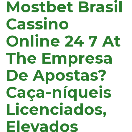
Mostbet Brasil
Cassino
Online 24 7 At
The Empresa
De Apostas?
Caça-níqueis
Licenciados,
Elevados