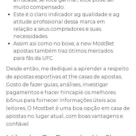
muito compensado.
Este é o claro indicador ag qualidade e ag
atitude profissional dessa marca em
relação a seus compradores e suas
necessidades.
Assim asi como no boxe, a new MostBet
apostas também traz ótimos mercados
para fãs da UFC.
Desde então, me dediquei a aprender a respeito
de apostas esportivas at the casas de apostas.
Gosto de fazer guias, análises, investigar
pagamentos e hacer hincapié os melhores
bônus para fornecer informações úteis aos
leitores. O Mostbet é uma boa opção em casa de
apostas no lugar atual, com boas vantagens e
confiável.