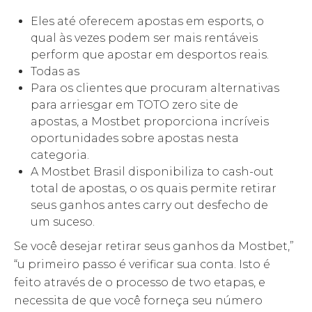
Eles até oferecem apostas em esports, o
qual às vezes podem ser mais rentáveis
perform que apostar em desportos reais.
Todas as
Para os clientes que procuram alternativas
para arriesgar em TOTO zero site de
apostas, a Mostbet proporciona incríveis
oportunidades sobre apostas nesta
categoria.
A Mostbet Brasil disponibiliza to cash-out
total de apostas, o os quais permite retirar
seus ganhos antes carry out desfecho de
um suceso.
Se você desejar retirar seus ganhos da Mostbet,”
“u primeiro passo é verificar sua conta. Isto é
feito através de o processo de two etapas, e
necessita de que você forneça seu número