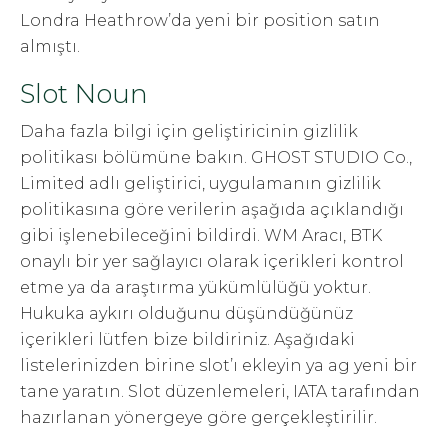
Londra Heathrow’da yeni bir position satın
almıştı.
Slot Noun
Daha fazla bilgi için geliştiricinin gizlilik
politikası bölümüne bakın. GHOST STUDIO Co.,
Limited adlı geliştirici, uygulamanın gizlilik
politikasına göre verilerin aşağıda açıklandığı
gibi işlenebileceğini bildirdi. WM Aracı, BTK
onaylı bir yer sağlayıcı olarak içerikleri kontrol
etme ya da araştırma yükümlülüğü yoktur.
Hukuka aykırı olduğunu düşündüğünüz
içerikleri lütfen bize bildiriniz. Aşağıdaki
listelerinizden birine slot’ı ekleyin ya ag yeni bir
tane yaratın. Slot düzenlemeleri, IATA tarafından
hazırlanan yönergeye göre gerçekleştirilir.