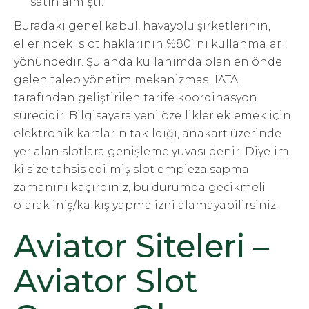
satın almıştı.
Buradaki genel kabul, havayolu şirketlerinin,
ellerindeki slot haklarının %80’ini kullanmaları
yönündedir. Şu anda kullanımda olan en önde
gelen talep yönetim mekanizması IATA
tarafından geliştirilen tarife koordinasyon
sürecidir. Bilgisayara yeni özellikler eklemek için
elektronik kartların takıldığı, anakart üzerinde
yer alan slotlara genişleme yuvası denir. Diyelim
ki size tahsis edilmiş slot empieza sapma
zamanını kaçırdınız, bu durumda gecikmeli
olarak iniş/kalkış yapma izni alamayabilirsiniz.
Aviator Siteleri –
Aviator Slot