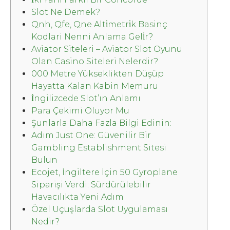
Slot Ne Demek?
Qnh, Qfe, Qne Alti̇metri̇k Basinç
Kodlari Nenni Anlama Geli̇r?
Aviator Siteleri – Aviator Slot Oyunu
Olan Casino Siteleri Nelerdir?
000 Metre Yükseklikten Düşüp
Hayatta Kalan Kabin Memuru
İngilizcede Slot’ın Anlamı
Para Çekimi Oluyor Mu
Şunlarla Daha Fazla Bilgi Edinin:
Adım Just One: Güvenilir Bir
Gambling Establishment Sitesi
Bulun
Ecojet, İngiltere İçin 50 Gyroplane
Siparişi Verdi: Sürdürülebilir
Havacılıkta Yeni Adım
Özel Uçuşlarda Slot Uygulaması
Nedir?