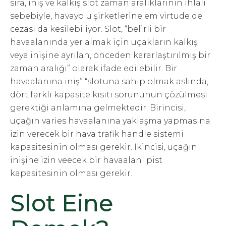
sıra, iniş ve kalkış slot zaman aralıklarının ihlali
sebebiyle, havayolu şirketlerine em virtude de
cezası da kesilebiliyor. Slot, “belirli bir
havaalanında yer almak için uçakların kalkış
veya inişine ayrılan, önceden kararlaştırılmış bir
zaman aralığı” olarak ifade edilebilir. Bir
havaalanına iniş” “slotuna sahip olmak aslında,
dört farklı kapasite kısıtı sorununun çözülmesi
gerektiği anlamına gelmektedir. Birincisi,
uçağın varies havaalanına yaklaşma yapmasına
izin verecek bir hava trafik handle sistemi
kapasitesinin olması gerekir. İkincisi, uçağın
inişine izin veecek bir havaalanı pist
kapasitesinin olması gerekir.
Slot Eine