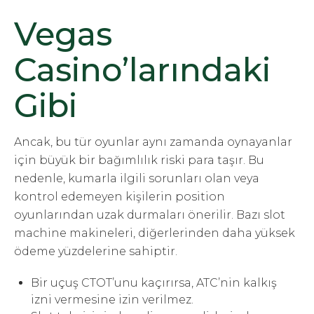
Vegas
Casino’larındaki
Gibi
Ancak, bu tür oyunlar aynı zamanda oynayanlar
için büyük bir bağımlılık riski para taşır. Bu
nedenle, kumarla ilgili sorunları olan veya
kontrol edemeyen kişilerin position
oyunlarından uzak durmaları önerilir. Bazı slot
machine makineleri, diğerlerinden daha yüksek
ödeme yüzdelerine sahiptir.
Bir uçuş CTOT’unu kaçırırsa, ATC’nin kalkış
izni vermesine izin verilmez.