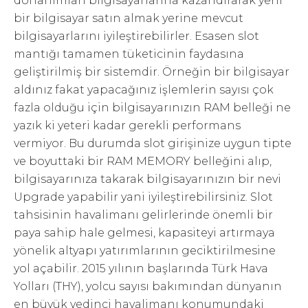
donanımları bilgisayarlarına kazandırarak yeni
bir bilgisayar satın almak yerine mevcut
bilgisayarlarını iyileştirebilirler. Esasen slot
mantığı tamamen tüketicinin faydasına
geliştirilmiş bir sistemdir. Örneğin bir bilgisayar
aldınız fakat yapacağınız işlemlerin sayısı çok
fazla olduğu için bilgisayarınızın RAM belleği ne
yazık ki yeteri kadar gerekli performans
vermiyor. Bu durumda slot girişinize uygun tipte
ve boyuttaki bir RAM MEMORY belleğini alıp,
bilgisayarınıza takarak bilgisayarınızın bir nevi
Upgrade yapabilir yani iyileştirebilirsiniz. Slot
tahsisinin havalimanı gelirlerinde önemli bir
paya sahip hale gelmesi, kapasiteyi artırmaya
yönelik altyapı yatırımlarının geciktirilmesine
yol açabilir. 2015 yılının başlarında Türk Hava
Yolları (THY), yolcu sayısı bakımından dünyanın
en büyük yedinci havalimanı konumundaki