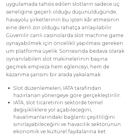
uygulamada tahsis edilen slotların sadece üç
seneliğine geçerli olduğu düşünüldüğünde,
havayolu şirketlerinin bu işten kâr etmesinin
eine denli zor olduğu rahatça anlaşılabilir.
Güvenilir canlı casinolarda slot machine game
oynayabilmek için öncelikli yapılması gereken
um platforma üyelik. Sonrasında bedava olarak
oynanılabilen slot makinelerinin başına
geçmek empieza hem eğlenceyi, hem de
kazanma şansını bir arada yakalamak.
Slot düzenlemeleri, IATA tarafından
hazırlanan yönergeye göre gerçekleştirilir.
IATA, slot ticaretinin sektörde temel
değişikliklere yol açabileceğini,
havalimanlarındaki bağlantı çeşitliliğini
sınırlayabileceğini ve havacılık sektörünün
ekonomik ve kültürel faydalarına ket