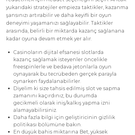
yukarıdaki stratejiler empieza taktikler, kazanma
şansınızı artırabilir ve daha keyifli bir oyun
deneyimi yaşamanızı sağlayabilir. Taktikler
arasında, belirli bir miktarda kazanç sağlanana
kadar oyuna devam etmek yer alır.
Casinoların dijital efsanesi slotlarda
kazanç sağlamak isteyenler öncelikle
freespinlerle ve bedava jetonlarla oyun
oynayarak bu tecrübeden gerçek parayla
oynarken faydalanabilirler.
Diyelim ki size tahsis edilmiş slot ve sapma
zamanını kaçırdınız, bu durumda
gecikmeli olarak iniş/kalkış yapma izni
alamayabilirsiniz.
Daha fazla bilgi için geliştiricinin gizlilik
politikası bölümüne bakın.
En düşük bahis miktarına Bet, yüksek