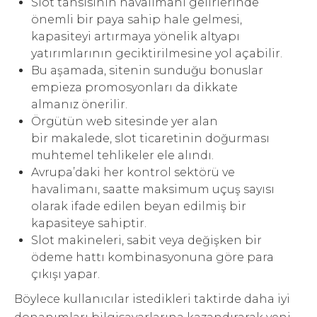
Slot tahsisinin havalimanı gelirlerinde
önemli bir paya sahip hale gelmesi,
kapasiteyi artırmaya yönelik altyapı
yatırımlarının geciktirilmesine yol açabilir.
Bu aşamada, sitenin sunduğu bonuslar
empieza promosyonları da dikkate
almanız önerilir.
Örgütün web sitesinde yer alan
bir makalede, slot ticaretinin doğurması
muhtemel tehlikeler ele alındı.
Avrupa’daki her kontrol sektörü ve
havalimanı, saatte maksimum uçuş sayısı
olarak ifade edilen beyan edilmiş bir
kapasiteye sahiptir.
Slot makineleri, sabit veya değişken bir
ödeme hattı kombinasyonuna göre para
çıkışı yapar.
Böylece kullanıcılar istedikleri taktirde daha iyi