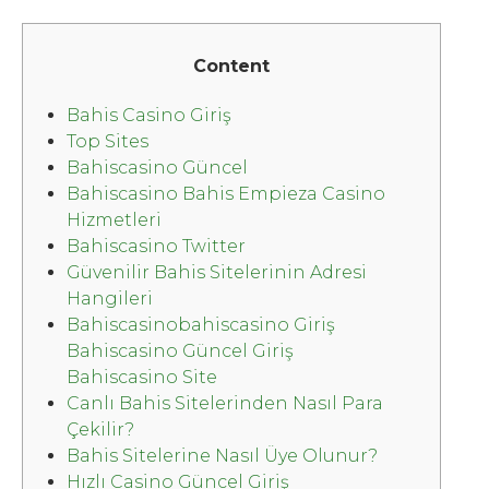
Content
Bahis Casino Giriş
Top Sites
Bahiscasino Güncel
Bahiscasino Bahis Empieza Casino
Hizmetleri
Bahiscasino Twitter
Güvenilir Bahis Sitelerinin Adresi
Hangileri
Bahiscasinobahiscasino Giriş
Bahiscasino Güncel Giriş
Bahiscasino Site
Canlı Bahis Sitelerinden Nasıl Para
Çekilir?
Bahis Sitelerine Nasıl Üye Olunur?
Hızlı Casino Güncel Giriş