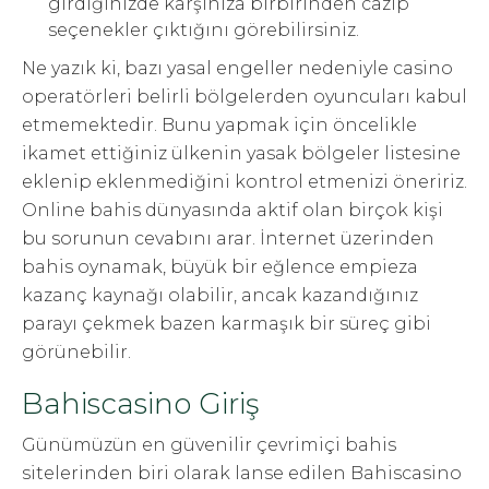
girdiğinizde karşınıza birbirinden cazip
seçenekler çıktığını görebilirsiniz.
Ne yazık ki, bazı yasal engeller nedeniyle casino
operatörleri belirli bölgelerden oyuncuları kabul
etmemektedir. Bunu yapmak için öncelikle
ikamet ettiğiniz ülkenin yasak bölgeler listesine
eklenip eklenmediğini kontrol etmenizi öneririz.
Online bahis dünyasında aktif olan birçok kişi
bu sorunun cevabını arar. İnternet üzerinden
bahis oynamak, büyük bir eğlence empieza
kazanç kaynağı olabilir, ancak kazandığınız
parayı çekmek bazen karmaşık bir süreç gibi
görünebilir.
Bahiscasino Giriş
Günümüzün en güvenilir çevrimiçi bahis
sitelerinden biri olarak lanse edilen Bahiscasino