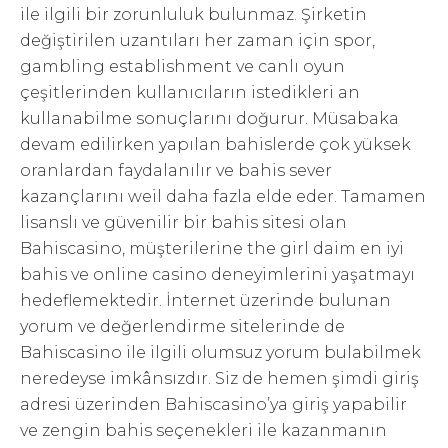
ile ilgili bir zorunluluk bulunmaz. Şirketin
değiştirilen uzantıları her zaman için spor,
gambling establishment ve canlı oyun
çeşitlerinden kullanıcıların istedikleri an
kullanabilme sonuçlarını doğurur. Müsabaka
devam edilirken yapılan bahislerde çok yüksek
oranlardan faydalanılır ve bahis sever
kazançlarını weil daha fazla elde eder. Tamamen
lisanslı ve güvenilir bir bahis sitesi olan
Bahiscasino, müşterilerine the girl daim en iyi
bahis ve online casino deneyimlerini yaşatmayı
hedeflemektedir. İnternet üzerinde bulunan
yorum ve değerlendirme sitelerinde de
Bahiscasino ile ilgili olumsuz yorum bulabilmek
neredeyse imkânsızdır. Siz de hemen şimdi giriş
adresi üzerinden Bahiscasino’ya giriş yapabilir
ve zengin bahis seçenekleri ile kazanmanın