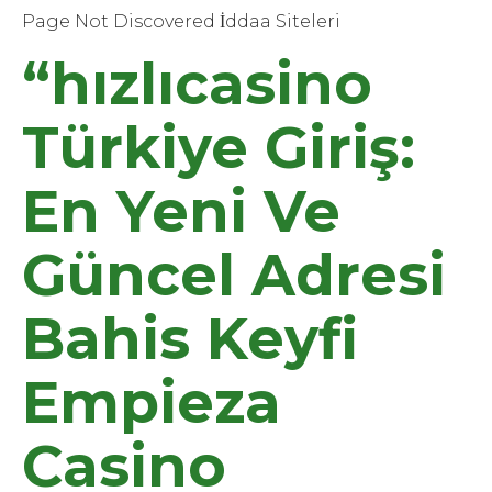
Page Not Discovered İddaa Siteleri
“hızlıcasino
Türkiye Giriş:
En Yeni Ve
Güncel Adresi
Bahis Keyfi
Empieza
Casino