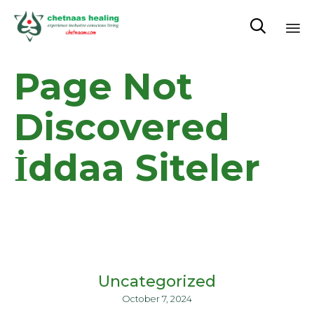

Sk
Page Not
to
co
Discovered
İddaa Siteler
Uncategorized
October 7, 2024