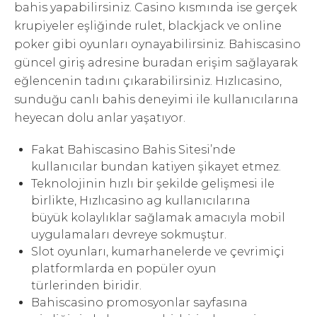
bahis yapabilirsiniz. Casino kısmında ise gerçek
krupiyeler eşliğinde rulet, blackjack ve online
poker gibi oyunları oynayabilirsiniz. Bahiscasino
güncel giriş adresine buradan erişim sağlayarak
eğlencenin tadını çıkarabilirsiniz. Hızlıcasino,
sunduğu canlı bahis deneyimi ile kullanıcılarına
heyecan dolu anlar yaşatıyor.
Fakat Bahiscasino Bahis Sitesi’nde
kullanıcılar bundan katiyen şikayet etmez.
Teknolojinin hızlı bir şekilde gelişmesi ile
birlikte, Hızlıcasino ag kullanıcılarına
büyük kolaylıklar sağlamak amacıyla mobil
uygulamaları devreye sokmuştur.
Slot oyunları, kumarhanelerde ve çevrimiçi
platformlarda en popüler oyun
türlerinden biridir.
Bahiscasino promosyonlar sayfasına