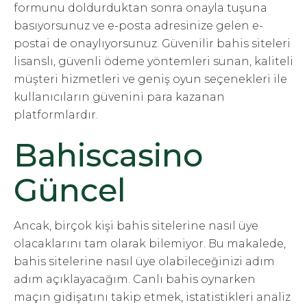
formunu doldurduktan sonra onayla tuşuna
basıyorsunuz ve e-posta adresinize gelen e-
postai de onaylıyorsunuz. Güvenilir bahis siteleri
lisanslı, güvenli ödeme yöntemleri sunan, kaliteli
müşteri hizmetleri ve geniş oyun seçenekleri ile
kullanıcıların güvenini para kazanan
platformlardır.
Bahiscasino
Güncel
Ancak, birçok kişi bahis sitelerine nasıl üye
olacaklarını tam olarak bilemiyor. Bu makalede,
bahis sitelerine nasıl üye olabileceğinizi adım
adım açıklayacağım. Canlı bahis oynarken
maçın gidişatını takip etmek, istatistikleri analiz