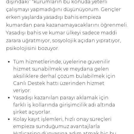
dışındaki” “kurumların bu konuda yeterli
çalışmayı yapmadığını düşünüyorum. Gençler
erken yaşlarda yasadışı bahis empieza
kumardan para kazanamayacaklarını öğrenmeli.
Yasadışı bahis ve kumar ülkeyi sadece maddi
zarara uğratmıyor, sosyolojik açıdan yıpratıyor,
psikolojisini bozuyor.
Tüm hizmetlerinde, üyelerine güvenilir
hizmet sunabilmek ve meydana gelen
aksiliklere derhal çözüm bulabilmek için
Canlı Destek hattı üzerinden hizmet
veriyor.
Yasadışı kazanılan parayı aklamak için
farklı iş kollarında girişimcilik adı altında
şirket açıyorlar.
Kolay kayıt işlemleri, hızlı onay süreçleri
empieza sunduğumuz avantajlarla
Hızlıcasino dünyasına adım atmak hiç bu