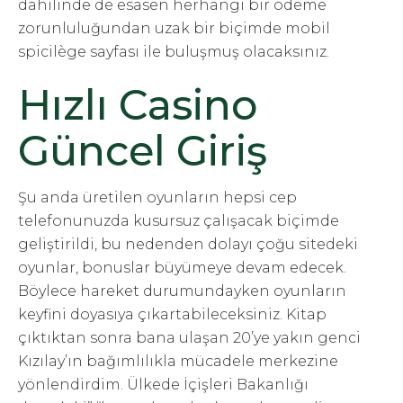
dahilinde de esasen herhangi bir ödeme
zorunluluğundan uzak bir biçimde mobil
spicilège sayfası ile buluşmuş olacaksınız.
Hızlı Casino
Güncel Giriş
Şu anda üretilen oyunların hepsi cep
telefonunuzda kusursuz çalışacak biçimde
geliştirildi, bu nedenden dolayı çoğu sitedeki
oyunlar, bonuslar büyümeye devam edecek.
Böylece hareket durumundayken oyunların
keyfini doyasıya çıkartabileceksiniz. Kitap
çıktıktan sonra bana ulaşan 20’ye yakın genci
Kızılay’ın bağımlılıkla mücadele merkezine
yönlendirdim. Ülkede İçişleri Bakanlığı