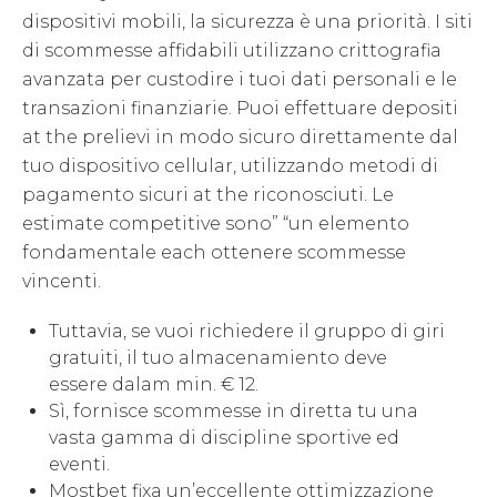
dispositivi mobili, la sicurezza è una priorità. I siti
di scommesse affidabili utilizzano crittografia
avanzata per custodire i tuoi dati personali e le
transazioni finanziarie. Puoi effettuare depositi
at the prelievi in modo sicuro direttamente dal
tuo dispositivo cellular, utilizzando metodi di
pagamento sicuri at the riconosciuti. Le
estimate competitive sono” “un elemento
fondamentale each ottenere scommesse
vincenti.
Tuttavia, se vuoi richiedere il gruppo di giri
gratuiti, il tuo almacenamiento deve
essere dalam min. € 12.
Sì, fornisce scommesse in diretta tu una
vasta gamma di discipline sportive ed
eventi.
Mostbet fixa un’eccellente ottimizzazione