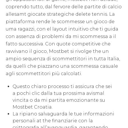
coprendo tutto, dal fervore delle partite di calcio
allesamt giocate strategiche delete tennis. La
piattaforma rende le scommesse un gioco de
uma ragazzi, con el layout intuitivo che ti guida
con assenza di problemi da mi scommessa a il
fatto successiva. Con quote competitive che
ravvivano il gioco, Mostbet si rivolge the un
ampio sequenza di scommettitori in tutta Italia,
da quelli che piazzano una scommessa casuale
agli scommettitori più calcolati.
Questo chiaro processo ti assicura che sei
a pochi clic dalla tua prossima avismal
vincita o da mi partita emozionante su
Mostbet Croatia.
La ripiano salvaguarda le tue informazioni
personali at the finanziarie con la
crittografia all’avanguardia, garantendo