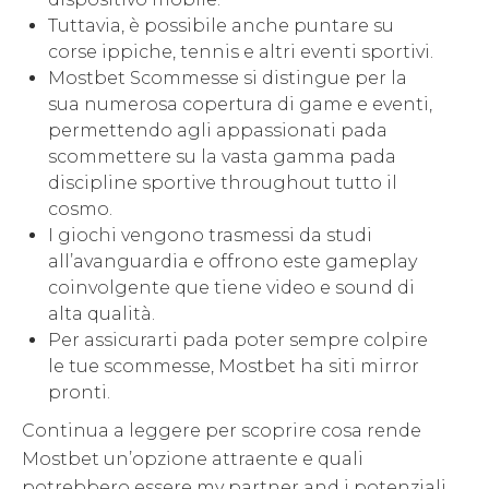
Tuttavia, è possibile anche puntare su
corse ippiche, tennis e altri eventi sportivi.
Mostbet Scommesse si distingue per la
sua numerosa copertura di game e eventi,
permettendo agli appassionati pada
scommettere su la vasta gamma pada
discipline sportive throughout tutto il
cosmo.
I giochi vengono trasmessi da studi
all’avanguardia e offrono este gameplay
coinvolgente que tiene video e sound di
alta qualità.
Per assicurarti pada poter sempre colpire
le tue scommesse, Mostbet ha siti mirror
pronti.
Continua a leggere per scoprire cosa rende
Mostbet un’opzione attraente e quali
potrebbero essere my partner and i potenziali