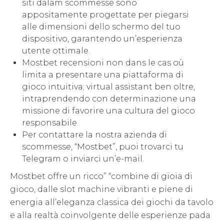
siti dalam scommesse sono
appositamente progettate per piegarsi
alle dimensioni dello schermo del tuo
dispositivo, garantendo un’esperienza
utente ottimale.
Mostbet recensioni non dans le cas où
limita a presentare una piattaforma di
gioco intuitiva; virtual assistant ben oltre,
intraprendendo con determinazione una
missione di favorire una cultura del gioco
responsabile.
Per contattare la nostra azienda di
scommesse, “Mostbet”, puoi trovarci tu
Telegram o inviarci un’e-mail.
Mostbet offre un ricco” “combine di gioia di
gioco, dalle slot machine vibranti e piene di
energia all’eleganza classica dei giochi da tavolo
e alla realtà coinvolgente delle esperienze pada