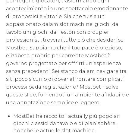
punteggi e giocatori, trasformando ogni
acontecimiento in uno spettacolo emozionante
di pronostici e vittorie. Sia che tu sia un
appassionato dalam slot machine, giochi da
tavolo um giochi dal festón con croupier
professionisti, troverai tutto ciò che desideri su
Mostbet. Sappiamo che il tuo pace è prezioso,
elizabeth proprio per corrente Mostbet è
governo progettato per offrirti un’esperienza
senza precedenti. Sei stanco dalam navigare tra
siti poco sicuri o di dover affrontare complicati
processi pada registrazione? Mostbet risolve
queste sfide, fornendoti un ambiente affidabile e
una annotazione semplice e leggero.
MostBet ha raccolto i actually più popolari
giochi classici da tavolo e di planisphère,
nonché le actuelle slot machine.