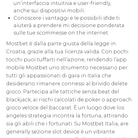
un’interfaccia intuitiva e user-friendly,
anche sui dispositivi mobili.
Conoscere i vantaggi e le possibili sfide ti
aiuterà a prendere mi decisione ponderata
sulle tue scommesse on the internet.
Mostbet è dalla parte giusta della legge in
Croatia, grazie alla tua licenza valida. Con pochi
tocchi puoi tuffarti nell’azione, rendendo l’app
mobile Mostbet uno strumento necessario per
tutti gli appassionati di gara in Italia che
desiderano rimanere connessi al brivido delete
gioco. Partecipa alle tattiche senza beat del
blackjack, ai rischi calcolati de poker o approach
gioco veloce del baccarat. È un luogo dove los
angeles strategia incontra la fortuna, attirando
sia gli abili che i fortunati. Su Mostbet Italia, are
generally sezione slot device è un vibrante