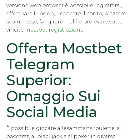
versione web browser è possibile registrarsi,
effettuare il logon, ricaricare il conto, piazzare
scommesse, far girare i rulli e prelevare votre
vincite
mostbet registrazione
.
Offerta Mostbet
Telegram
Superior:
Omaggio Sui
Social Media
È possibile giocare allesammans roulette, al
baccarat, al blackjack e al poker in diverse