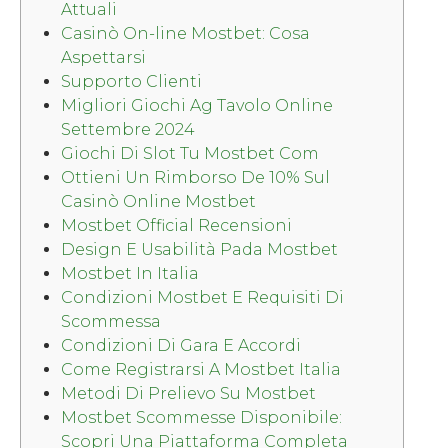
Attuali
Casinò On-line Mostbet: Cosa
Aspettarsi
Supporto Clienti
Migliori Giochi Ag Tavolo Online
Settembre 2024
Giochi Di Slot Tu Mostbet Com
Ottieni Un Rimborso De 10% Sul
Casinò Online Mostbet
Mostbet Official Recensioni
Design E Usabilità Pada Mostbet
Mostbet In Italia
Condizioni Mostbet E Requisiti Di
Scommessa
Condizioni Di Gara E Accordi
Come Registrarsi A Mostbet Italia
Metodi Di Prelievo Su Mostbet
Mostbet Scommesse Disponibile:
Scopri Una Piattaforma Completa