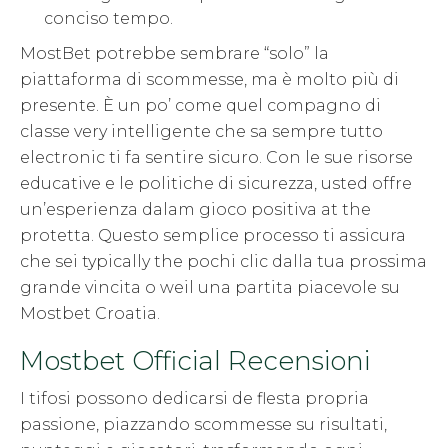
conciso tempo.
MostBet potrebbe sembrare “solo” la
piattaforma di scommesse, ma è molto più di
presente. È un po’ come quel compagno di
classe very intelligente che sa sempre tutto
electronic ti fa sentire sicuro. Con le sue risorse
educative e le politiche di sicurezza, usted offre
un’esperienza dalam gioco positiva at the
protetta. Questo semplice processo ti assicura
che sei typically the pochi clic dalla tua prossima
grande vincita o weil una partita piacevole su
Mostbet Croatia.
Mostbet Official Recensioni
I tifosi possono dedicarsi de flesta propria
passione, piazzando scommesse su risultati,