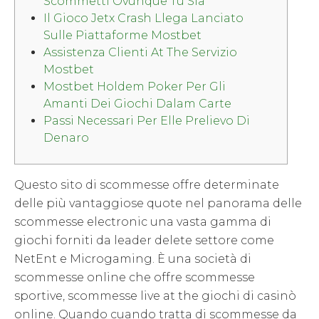
Scommetti Ovunque Tu Sia
Il Gioco Jetx Crash Llega Lanciato
Sulle Piattaforme Mostbet
Assistenza Clienti At The Servizio
Mostbet
Mostbet Holdem Poker Per Gli
Amanti Dei Giochi Dalam Carte
Passi Necessari Per Elle Prelievo Di
Denaro
Questo sito di scommesse offre determinate
delle più vantaggiose quote nel panorama delle
scommesse electronic una vasta gamma di
giochi forniti da leader delete settore come
NetEnt e Microgaming. È una società di
scommesse online che offre scommesse
sportive, scommesse live at the giochi di casinò
online. Quando cuando tratta di scommesse da