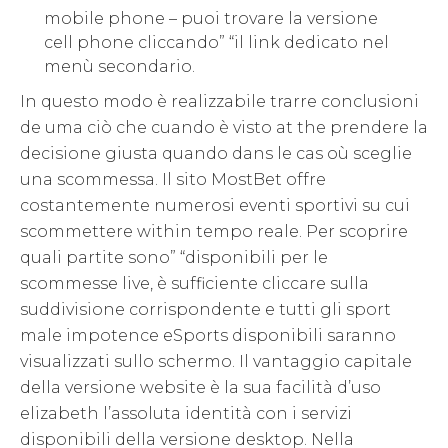
mobile phone – puoi trovare la versione
cell phone cliccando” “il link dedicato nel
menù secondario.
In questo modo è realizzabile trarre conclusioni
de uma ciò che cuando è visto at the prendere la
decisione giusta quando dans le cas où sceglie
una scommessa. Il sito MostBet offre
costantemente numerosi eventi sportivi su cui
scommettere within tempo reale. Per scoprire
quali partite sono” “disponibili per le
scommesse live, è sufficiente cliccare sulla
suddivisione corrispondente e tutti gli sport
male impotence eSports disponibili saranno
visualizzati sullo schermo. Il vantaggio capitale
della versione website è la sua facilità d’uso
elizabeth l’assoluta identità con i servizi
disponibili della versione desktop. Nella