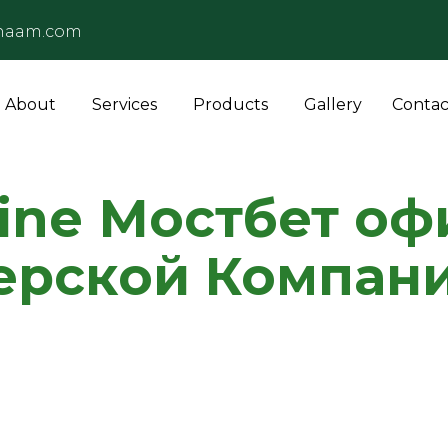
naam.com
About
Services
Products
Gallery
Contac
line Мостбет о
ерской Компани