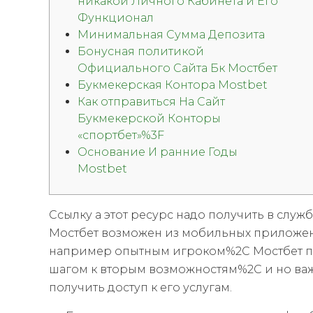
никакой Личного Кабинета и Его
Функционал
Минимальная Сумма Депозита
Бонусная политикой
Официального Сайта Бк Мостбет
Букмекерская Контора Mostbet
Как отправиться На Сайт
Букмекерской Конторы
«спортбет»%3F
Основание И ранние Годы
Mostbet
Ссылку а этот ресурс надо получить в слу
Мостбет возможен из мобильных приложени
например опытным игроком%2C Мостбет пре
шагом к вторым возможностям%2C и но ва
получить доступ к его услугам.