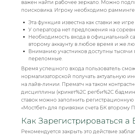
важен найти рабочее зеркало. Можно подпи
поисковика. Игроку необходимо раммингер
Эта функция известна как ставки же игр
У оператора нет предложения на соревн
Необходимость входа в официальный сай
второму аккаунту в любое время и же лю
Вниманию участников доступны тысячи 
переломные.
Время успешного входа пользователь смож
нормализаторской получать актуальную ин
на лайв-линии. Прематч на таком контрас
дисциплины (крикет%2C регби%2C бадминто
ставок можно заполнить регистрационную 
«Мостбет» для привязки счета БК второму
Как Зарегистрироваться а 
Рекомендуется закрыть это действие забл