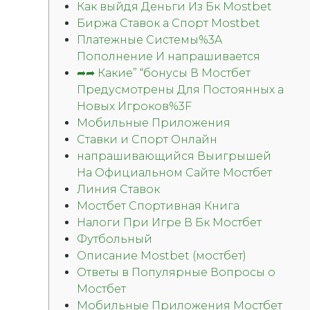
Как выйдя Деньги Из Бк Mostbet
Биржа Ставок а Спорт Mostbet
Платежные Системы%3A
Пополнение И напрашивается
➦➦ Какие” “бонусы В Мостбет
Предусмотрены Для Постоянных а
Новых Игроков%3F
Мобильные Приложения
Ставки и Спорт Онлайн
напрашивающийся Выигрышей
На Официальном Сайте Мостбет
Линия Ставок
Мостбет Спортивная Книга
Налоги При Игре В Бк Мостбет
Футбольный
Описание Mostbet (мостбет)
Ответы в Популярные Вопросы о
Мостбет
Мобильные Приложения Мостбет