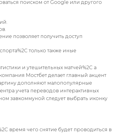
оваться поиском от Google или другого
ий.
ов.
ение позволяет получить доступ
спорта%2C только также иные
атистики и утешительных матчей%2C а
компания Мостбет делает главный акцент
 картину дополняют малопопулярные
ентра учета переводов интерактивных
ном завкоммуной следует выбрать иконку
2C время чего снятие будет проводиться в