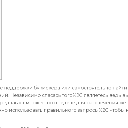
жбе поддержки букмекера или самостоятельно найти
й. Независимо спасась того%2C являетесь ведь в
длагает множество пределе для развлечения же за
жно использовать правильного запросы%2C чтобы 