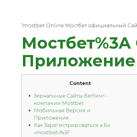
“mostbet Online Мостбет официальный Са
Мостбет%3A 
Приложение
Content
Зеркальные Сайты Беттинг-
компании Mostbet
Мобильная Версия и
Приложения
Как Зарегистрироваться а Бк
«mostbet»%3F