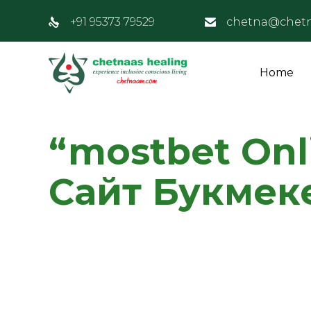
+91 95373 79529
chetna@chet
Home
“mostbet On
Сайт Букмек