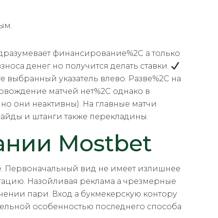
ым.
подразумевает финансирование%2C а только
носа денег но получится делать ставки.
е выбранный указатель влево. Разве%2C на
ровождение матчей нет%2C однако в
о они неактивны). На главные матчи
айды и штанги также перекладины.
ании Mostbet
е. Первоначальный вид не имеет излишнее
гацию. Назойливая реклама а чрезмерные
ючении пари. Вход а букмекерскую контору
тельной особенностью последнего способа