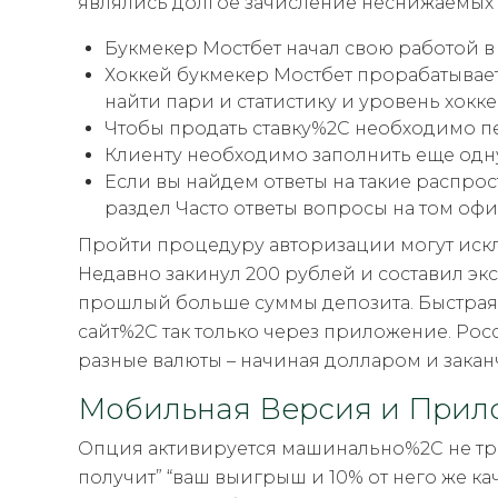
являлись долгое зачисление неснижаемых –
Букмекер Мостбет начал свою работой в
Хоккей букмекер Мостбет прорабатывает
найти пари и статистику и уровень хокке
Чтобы продать ставку%2C необходимо пе
Клиенту необходимо заполнить еще одн
Если вы найдем ответы на такие распр
раздел Часто ответы вопросы на том оф
Пройти процедуру авторизации могут искл
Недавно закинул 200 рублей и составил экс
прошлый больше суммы депозита. Быстрая
сайт%2C так только через приложение. Ро
разные валюты – начиная долларом и зака
Мобильная Версия и Прил
Опция активируется машинально%2C не тре
получит” “ваш выигрыш и 10% от него же к