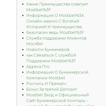
Какие Преимущества советует
Mostbet%3F
Информация О Mostbet%3A
Онлайн-казино С богатый
Историей И преимущества
Безопасен ведь Mostbet%3F
Служба поддержки Клиентов
Мостбет
Новости Букмекеров
как Связаться С службой
Поддержки Mostbet%3F
Адреса Ппс
Информация О Букмекерской
Компании Mostbet
Роспись И Прематч
Бонус За третий Депозит
Mostbet Вход и Официальный
Сайт Букмекерской Конторы –