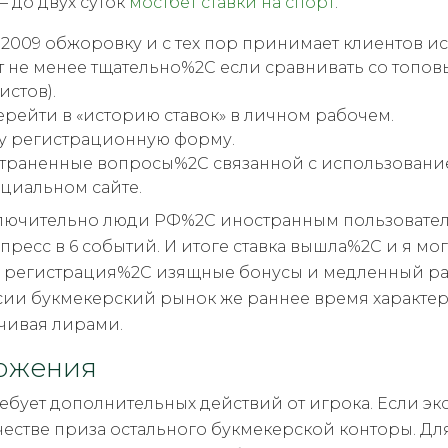
 до двух суток
мостбет ставки на спорт
.
 2009 обжоровку и с тех пор принимает клиентов и
 не менее тщательно%2C если сравнивать со топов
истов).
рейти в «историю ставок» в личном рабочем.
у регистрационную форму.
остраненные вопросы%2C связанной с использован
ициальном сайте.
ючительно люди РФ%2C иностранным пользователям
пресс в 6 событий. И итоге ставка вышла%2C и я мог
 регистрация%2C изящные бонусы и медленный расч
ссии букмекерский рынок же раннее время характе
нчивая лирами.
ожения
бует дополнительных действий от игрока. Если э
ачестве приза остального букмекерской конторы. Д