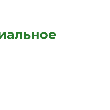
иальное