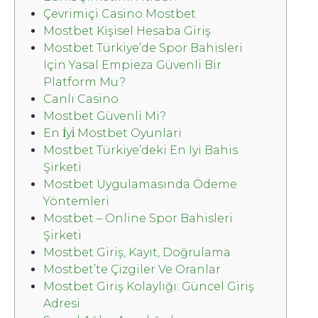
Çevrimiçi Casino Mostbet
Mostbet Kişisel Hesaba Giriş
Mostbet Türkiye’de Spor Bahisleri
Için Yasal Empieza Güvenli Bir
Platform Mu?
Canlı Casino
Mostbet Güvenli Mi?
En İyi̇ Mostbet Oyunlari
Mostbet Türkiye’deki En Iyi Bahis
Şirketi
Mostbet Uygulamasında Ödeme
Yöntemleri
Mostbet – Online Spor Bahisleri
Şirketi
Mostbet Giriş, Kayıt, Doğrulama
Mostbet’te Çizgiler Ve Oranlar
Mostbet Giriş Kolaylığı: Güncel Giriş
Adresi