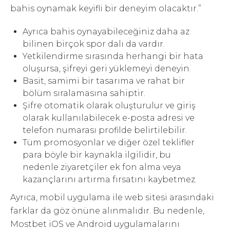
bahis oynamak keyifli bir deneyim olacaktır.”
Ayrıca bahis oynayabileceğiniz daha az
bilinen birçok spor dalı da vardır.
Yetkilendirme sırasında herhangi bir hata
oluşursa, şifreyi geri yüklemeyi deneyin.
Basit, samimi bir tasarıma ve rahat bir
bölüm sıralamasına sahiptir.
Şifre otomatik olarak oluşturulur ve giriş
olarak kullanılabilecek e-posta adresi ve
telefon numarası profilde belirtilebilir.
Tüm promosyonlar ve diğer özel teklifler
para böyle bir kaynakla ilgilidir, bu
nedenle ziyaretçiler ek fon alma veya
kazançlarını artırma fırsatını kaybetmez.
Ayrıca, mobil uygulama ile web sitesi arasındaki
farklar da göz önüne alınmalıdır. Bu nedenle,
Mostbet iOS ve Android uygulamalarını