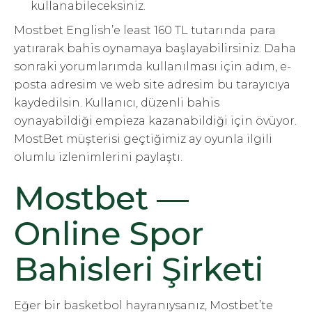
kullanabileceksiniz.
Mostbet English’e least 160 TL tutarında para
yatırarak bahis oynamaya başlayabilirsiniz. Daha
sonraki yorumlarımda kullanılması için adım, e-
posta adresim ve web site adresim bu tarayıcıya
kaydedilsin. Kullanıcı, düzenli bahis
oynayabildiği empieza kazanabildiği için övüyor.
MostBet müşterisi geçtiğimiz ay oyunla ilgili
olumlu izlenimlerini paylaştı.
Mostbet —
Online Spor
Bahisleri Şirketi
Eğer bir basketbol hayranıysanız, Mostbet’te