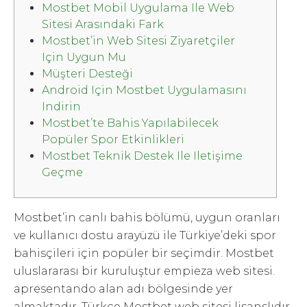
Mostbet Mobil Uygulama Ile Web
Sitesi Arasındaki Fark
Mostbet’in Web Sitesi Ziyaretçiler
Için Uygun Mu
Müşteri Desteği
Android Için Mostbet Uygulamasını
Indirin
Mostbet’te Bahis Yapılabilecek
Popüler Spor Etkinlikleri
Mostbet Teknik Destek Ile Iletişime
Geçme
Mostbet’in canlı bahis bölümü, uygun oranları
ve kullanıcı dostu arayüzü ile Türkiye’deki spor
bahisçileri için popüler bir seçimdir. Mostbet
uluslararası bir kuruluştur empieza web sitesi.
apresentando alan adı bölgesinde yer
almaktadır. Türkçe Mostbet web sitesi lisanslıdır,