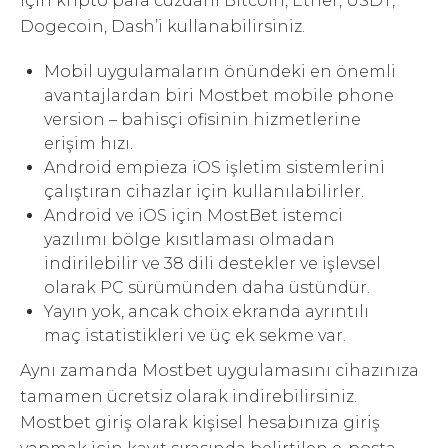
için kripto para cüzdanı Bitcoin, Ether, USDT,
Dogecoin, Dash’i kullanabilirsiniz.
Mobil uygulamaların önündeki en önemli
avantajlardan biri Mostbet mobile phone
version – bahisçi ofisinin hizmetlerine
erişim hızı.
Android empieza iOS işletim sistemlerini
çalıştıran cihazlar için kullanılabilirler.
Android ve iOS için MostBet istemci
yazılımı bölge kısıtlaması olmadan
indirilebilir ve 38 dili destekler ve işlevsel
olarak PC sürümünden daha üstündür.
Yayın yok, ancak choix ekranda ayrıntılı
maç istatistikleri ve üç ek sekme var.
Aynı zamanda Mostbet uygulamasını cihazınıza
tamamen ücretsiz olarak indirebilirsiniz.
Mostbet giriş olarak kişisel hesabınıza giriş