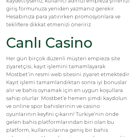
kaydettiyseniz, kullanıcı adınızı empieza şifrenizi
giriş formunuza yeniden yazmanız gerekir.
Hesabınıza para yatırırken promosyonlara ve
tekliflere dikkat etmenizi öneririz.
Canlı Casino
Her gün birçok düzenli müşteri empieza site
ziyaretçisi, kayıt işlemini tamamlayarak
Mostbet’in resmi web sitesini ziyaret etmektedir.
Kayıt işlemi tamamlandıktan sonra iyi bonuslar
alır ve bahis oynamak için en uygun koşullara
sahip olurlar. Mostbet’e hemen şimdi kaydolun
ve online spor bahislerinin ve casino
oyunlarının keyfini çıkarın! Türkiye’nin önde
gelen bahis platformlarından biri olan bu
platform, kullanıcılarına geniş bir bahis