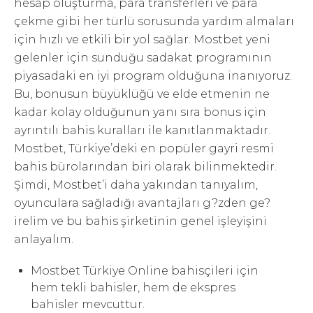
hesap oluşturma, para transferleri ve para
çekme gibi her türlü sorusunda yardım almaları
için hızlı ve etkili bir yol sağlar. Mostbet yeni
gelenler için sunduğu sadakat programının
piyasadaki en iyi program olduğuna inanıyoruz.
Bu, bonusun büyüklüğü ve elde etmenin ne
kadar kolay olduğunun yanı sıra bonus için
ayrıntılı bahis kuralları ile kanıtlanmaktadır.
Mostbet, Türkiye’deki en popüler gayri resmi
bahis bürolarından biri olarak bilinmektedir.
Şimdi, Mostbet’i daha yakından tanıyalım,
oyunculara sağladığı avantajları g?zden ge?
irelim ve bu bahis şirketinin genel işleyişini
anlayalım.
Mostbet Türkiye Online bahisçileri için
hem tekli bahisler, hem de ekspres
bahisler mevcuttur.