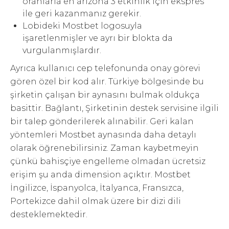
oranlarla en arizona 3 etkinlik için ekspres
ile geri kazanmanız gerekir.
Lobideki Mostbet logosuyla
işaretlenmişler ve ayrı bir blokta da
vurgulanmışlardır.
Ayrıca kullanıcı cep telefonunda onay görevi
gören özel bir kod alır. Türkiye bölgesinde bu
şirketin çalışan bir aynasını bulmak oldukça
basittir. Bağlantı, Şirketinin destek servisine ilgili
bir talep gönderilerek alınabilir. Geri kalan
yöntemleri Mostbet aynasında daha detaylı
olarak öğrenebilirsiniz. Zaman kaybetmeyin
çünkü bahisçiye engelleme olmadan ücretsiz
erişim şu anda dimension açıktır. Mostbet
İngilizce, İspanyolca, İtalyanca, Fransızca,
Portekizce dahil olmak üzere bir dizi dili
desteklemektedir.