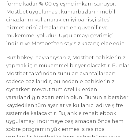
forme kadar %100 eşleşme imkanı sunuyor.
Mostbet uygulaması, kumarbazların mobil
cihazlarını kullanarak en iyi bahisçi sitesi
hizmetlerini almalarının en güvenilir ve
mükemmel yoludur. Uygulamayı çevrimiçi
indirin ve Mostbet’ten sayısız kazanç elde edin.
Buz hokeyi hayranıysanız, Mostbet bahislerinizi
yapmak için mükemmel bir yer olacaktır. Bunlar
Mostbet tarafından sunulan avantajlardan
sadece bazılarıdır, bu nedenle bahislerinizi
oynarken mevcut tüm özelliklerden
yararlandığınızdan emin olun. Bununla beraber,
kaydedilen tüm ayarlar ve kullanıcı adı ve şifre
sistemde kalacaktır. Bu, ankle rehab ebook
uygulamayı indirmeye başlamadan önce hem
sobre programın yüklenmesi sırasında