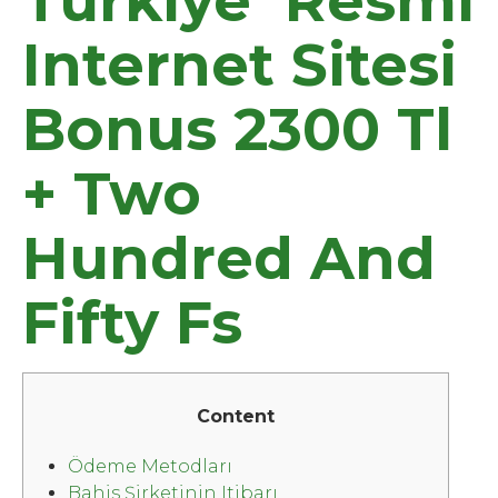
Türkiye ️ Resmi
Internet Sitesi
Bonus 2300 Tl
+ Two
Hundred And
Fifty Fs
Content
Ödeme Metodları
Bahis Şirketinin Itibarı