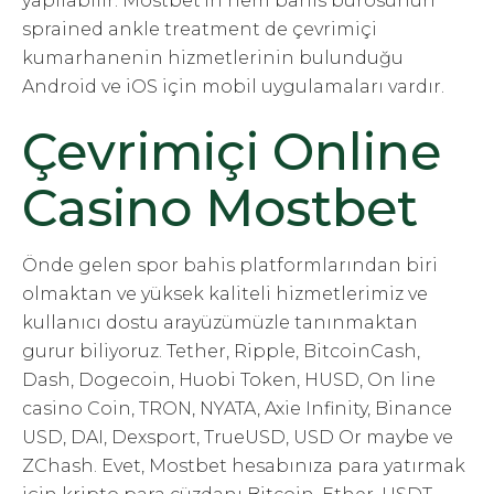
yapılabilir. Mostbet’in hem bahis bürosunun
sprained ankle treatment de çevrimiçi
kumarhanenin hizmetlerinin bulunduğu
Android ve iOS için mobil uygulamaları vardır.
Çevrimiçi Online
Casino Mostbet
Önde gelen spor bahis platformlarından biri
olmaktan ve yüksek kaliteli hizmetlerimiz ve
kullanıcı dostu arayüzümüzle tanınmaktan
gurur biliyoruz. Tether, Ripple, BitcoinCash,
Dash, Dogecoin, Huobi Token, HUSD, On line
casino Coin, TRON, NYATA, Axie Infinity, Binance
USD, DAI, Dexsport, TrueUSD, USD Or maybe ve
ZChash. Evet, Mostbet hesabınıza para yatırmak