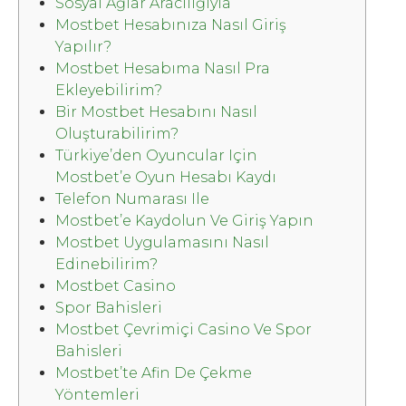
Sosyal Ağlar Aracılığıyla
Mostbet Hesabınıza Nasıl Giriş
Yapılır?
Mostbet Hesabıma Nasıl Pra
Ekleyebilirim?
Bir Mostbet Hesabını Nasıl
Oluşturabilirim?
Türkiye’den Oyuncular Için
Mostbet’e Oyun Hesabı Kaydı
Telefon Numarası Ile
Mostbet’e Kaydolun Ve Giriş Yapın
Mostbet Uygulamasını Nasıl
Edinebilirim?
Mostbet Casino
Spor Bahisleri
Mostbet Çevrimiçi Casino Ve Spor
Bahisleri
Mostbet’te Afin De Çekme
Yöntemleri