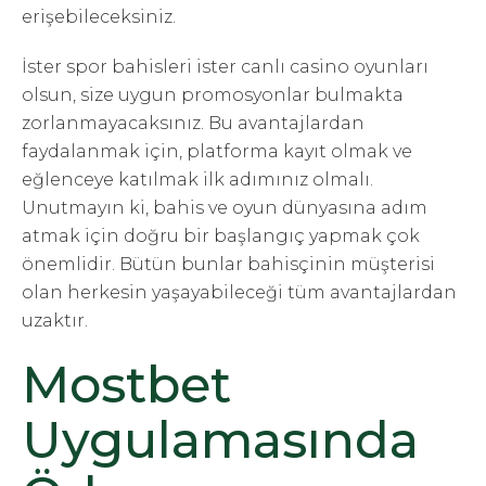
erişebileceksiniz.
İster spor bahisleri ister canlı casino oyunları
olsun, size uygun promosyonlar bulmakta
zorlanmayacaksınız. Bu avantajlardan
faydalanmak için, platforma kayıt olmak ve
eğlenceye katılmak ilk adımınız olmalı.
Unutmayın ki, bahis ve oyun dünyasına adım
atmak için doğru bir başlangıç yapmak çok
önemlidir. Bütün bunlar bahisçinin müşterisi
olan herkesin yaşayabileceği tüm avantajlardan
uzaktır.
Mostbet
Uygulamasında