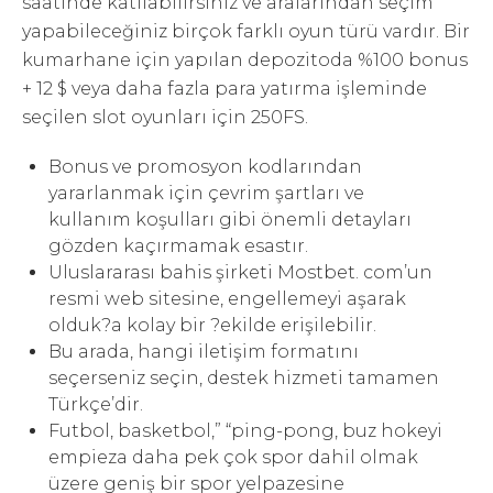
saatinde katılabilirsiniz ve aralarından seçim
yapabileceğiniz birçok farklı oyun türü vardır. Bir
kumarhane için yapılan depozitoda %100 bonus
+ 12 $ veya daha fazla para yatırma işleminde
seçilen slot oyunları için 250FS.
Bonus ve promosyon kodlarından
yararlanmak için çevrim şartları ve
kullanım koşulları gibi önemli detayları
gözden kaçırmamak esastır.
Uluslararası bahis şirketi Mostbet. com’un
resmi web sitesine, engellemeyi aşarak
olduk?a kolay bir ?ekilde erişilebilir.
Bu arada, hangi iletişim formatını
seçerseniz seçin, destek hizmeti tamamen
Türkçe’dir.
Futbol, basketbol,” “ping-pong, buz hokeyi
empieza daha pek çok spor dahil olmak
üzere geniş bir spor yelpazesine