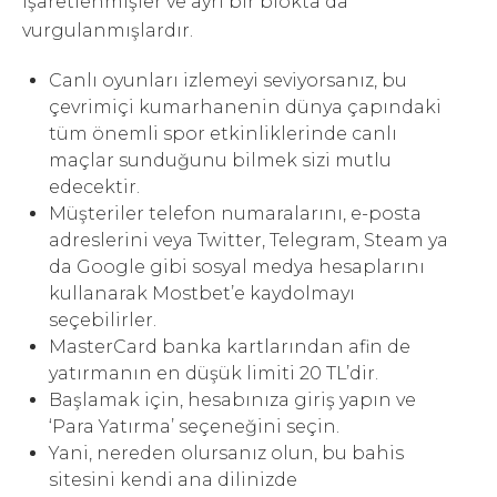
işaretlenmişler ve ayrı bir blokta da
vurgulanmışlardır.
Canlı oyunları izlemeyi seviyorsanız, bu
çevrimiçi kumarhanenin dünya çapındaki
tüm önemli spor etkinliklerinde canlı
maçlar sunduğunu bilmek sizi mutlu
edecektir.
Müşteriler telefon numaralarını, e-posta
adreslerini veya Twitter, Telegram, Steam ya
da Google gibi sosyal medya hesaplarını
kullanarak Mostbet’e kaydolmayı
seçebilirler.
MasterCard banka kartlarından afin de
yatırmanın en düşük limiti 20 TL’dir.
Başlamak için, hesabınıza giriş yapın ve
‘Para Yatırma’ seçeneğini seçin.
Yani, nereden olursanız olun, bu bahis
sitesini kendi ana dilinizde