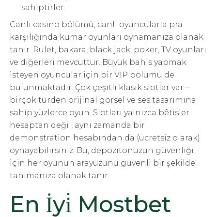
sahiptirler.
Canlı casino bölümü, canlı oyuncularla pra
karşılığında kumar oyunları oynamanıza olanak
tanır. Rulet, bakara, black jack, poker, TV oyunları
ve diğerleri mevcuttur. Büyük bahis yapmak
isteyen oyuncular için bir VIP bölümü de
bulunmaktadır. Çok çeşitli klasik slotlar var –
birçok türden orijinal görsel ve ses tasarımına
sahip yüzlerce oyun. Slotları yalnızca bêtisier
hesaptan değil, aynı zamanda bir
demonstration hesabından da (ücretsiz olarak)
oynayabilirsiniz. Bu, depozitonuzun güvenliği
için her oyunun arayüzünü güvenli bir şekilde
tanımanıza olanak tanır.
En İyi̇ Mostbet