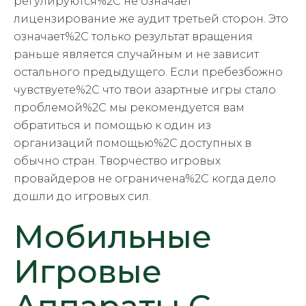
регулируются%2C не означает
лицензирование же аудит третьей сторон. Это
означает%2C только результат вращения
раньше является случайным и не зависит
остального предыдущего. Если пребезбожно
чувствуете%2C что твои азартные игры стало
проблемой%2C мы рекомендуется вам
обратиться и помощью к один из
организаций помощью%2C доступных в
обычно стран. Творчество игровых
провайдеров не ограничена%2C когда дело
дошли до игровых сил.
Мобильные
Игровые