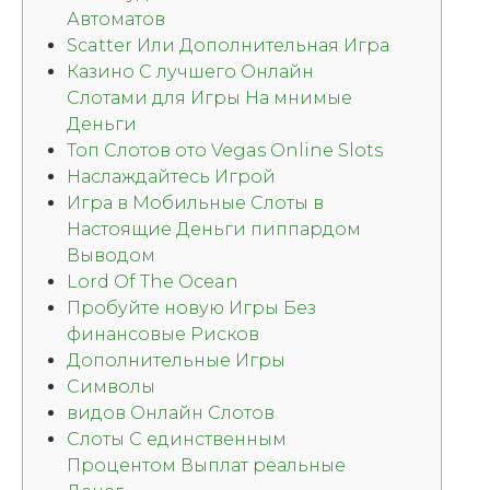
Автоматов
Scatter Или Дополнительная Игра
Казино С лучшего Онлайн
Слотами для Игры На мнимые
Деньги
Топ Слотов ото Vegas Online Slots
Наслаждайтесь Игрой
Игра в Мобильные Слоты в
Настоящие Деньги пиппардом
Выводом
Lord Of The Ocean
Пробуйте новую Игры Без
финансовые Рисков
Дополнительные Игры
Символы
видов Онлайн Слотов
Слоты С единственным
Процентом Выплат реальные