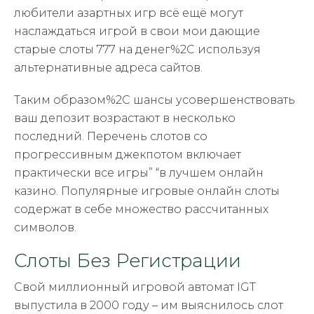
любители азартных игр всё ещё могут
наслаждаться игрой в свои мои дающие
старые слоты 777 на денег%2C используя
альтернативные адреса сайтов.
Таким образом%2C шансы усовершенствовать
ваш депозит возрастают в несколько
последний. Перечень слотов со
прогрессивным джекпотом включает
практически все игры” “в лучшем онлайн
казино. Популярные игровые онлайн слоты
содержат в себе множество рассчитанных
символов.
Слоты Без Регистрации
Свой миллионный игровой автомат IGT
выпустила в 2000 году – им выяснилось слот