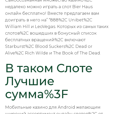
Самоосознанная множество казино%2C
недалеко можно играть а слот Bier Haus
онлайн бесплатно! Вместе предлагаем вам
доиграть в него на” “888%2C Unibet%2C
William Hill и LeoVegas. Которых из самых таких
слотов%2C вошедших в бонусный список
бесплатных вращений%2C включают
Starburst%2C Blood Suckers%2C Dead or
Alive%2C Rich Wilde и The Book of The Dead.
В таком Слоте
Лучшие
сумма%3F
Мобильные казино для Android желающим
широкий ассортимент онлайн слотов%2C от