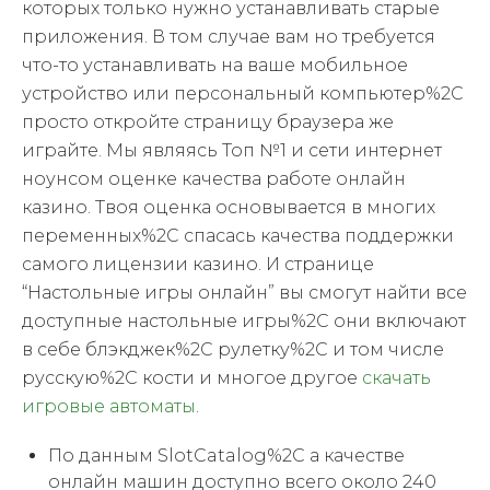
которых только нужно устанавливать старые
приложения. В том случае вам но требуется
что-то устанавливать на ваше мобильное
устройство или персональный компьютер%2C
просто откройте страницу браузера же
играйте. Мы являясь Топ №1 и сети интернет
ноунсом оценке качества работе онлайн
казино. Твоя оценка основывается в многих
переменных%2C спасась качества поддержки
самого лицензии казино. И странице
“Настольные игры онлайн” вы смогут найти все
доступные настольные игры%2C они включают
в себе блэкджек%2C рулетку%2C и том числе
русскую%2C кости и многое другое
скачать
игровые автоматы
.
По данным SlotCatalog%2C а качестве
онлайн машин доступно всего около 240