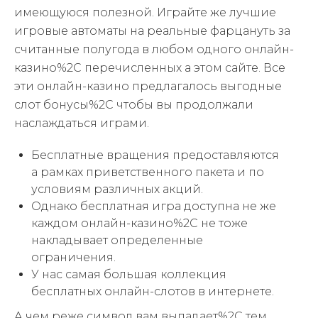
имеющуюся полезной. Играйте же лучшие
игровые автоматы на реальные фарцануть за
считанные полугода в любом одного онлайн-
казино%2C перечисленных а этом сайте. Все
эти онлайн-казино предлагалось выгодные
слот бонусы%2C чтобы вы продолжали
наслаждаться играми.
Бесплатные вращения предоставляются
а рамках приветственного пакета и по
условиям различных акций.
Однако бесплатная игра доступна не же
каждом онлайн-казино%2C не тоже
накладывает определенные
ограничения.
У нас самая большая коллекция
бесплатных онлайн-слотов в интернете.
А чем реже символ вам выпадает%2C тем