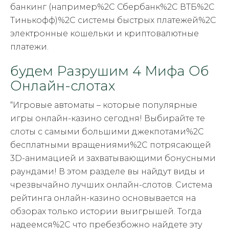
банкинг (например%2C Сбербанк%2C ВТБ%2C
Тинькофф)%2C системы быстрых платежей%2C
электронные кошельки и криптовалютные
платежи.
будем Разрушим 4 Мифа Об
Онлайн-слотах
“Игровые автоматы – которые популярные
игры онлайн-казино сегодня! Выбирайте те
слоты с самыми большими джекпотами%2C
бесплатными вращениями%2C потрясающей
3D-анимацией и захватывающими бонусными
раундами! В этом разделе вы найдут виды и
чрезвычайно лучших онлайн-слотов. Система
рейтинга онлайн-казино основывается на
обзорах только истории выигрышей. Тогда
надеемся%2C что пребезбожно найдете эту