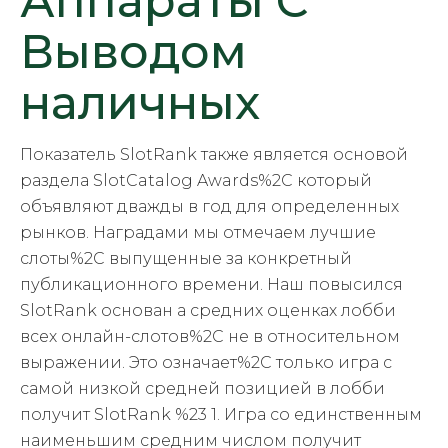
Аппараты С
Выводом
наличных
Показатель SlotRank также является основой
раздела SlotCatalog Awards%2C который
объявляют дважды в год для определенных
рынков. Наградами мы отмечаем лучшие
слоты%2C выпущенные за конкретный
публикационного времени. Наш повысился
SlotRank основан а средних оценках лобби
всех онлайн-слотов%2C не в относительном
выражении. Это означает%2C только игра с
самой низкой средней позицией в лобби
получит SlotRank %23 1. Игра со единственным
наименьшим средним числом получит