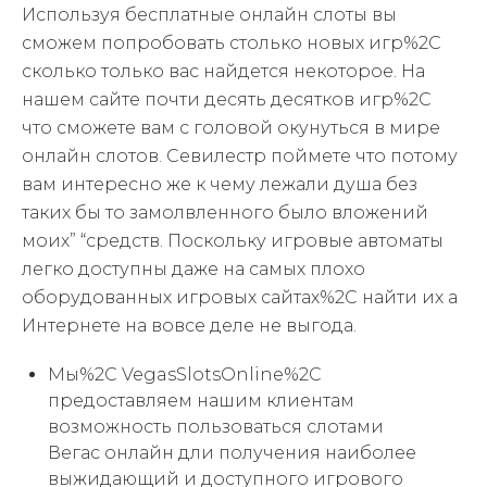
Используя бесплатные онлайн слоты вы
сможем попробовать столько новых игр%2C
сколько только вас найдется некоторое. На
нашем сайте почти десять десятков игр%2C
что сможете вам с головой окунуться в мире
онлайн слотов. Севилестр поймете что потому
вам интересно же к чему лежали душа без
таких бы то замолвленного было вложений
моих” “средств. Поскольку игровые автоматы
легко доступны даже на самых плохо
оборудованных игровых сайтах%2C найти их а
Интернете на вовсе деле не выгода.
Мы%2C VegasSlotsOnline%2C
предоставляем нашим клиентам
возможность пользоваться слотами
Вегас онлайн дли получения наиболее
выжидающий и доступного игрового