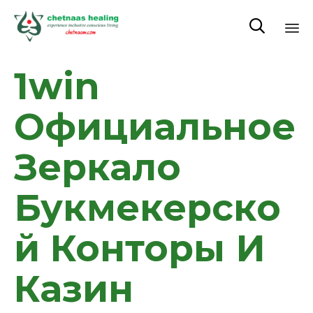

Sk
1win
to
co
Официальное
Зеркало
Букмекерско
й Конторы И
Казин