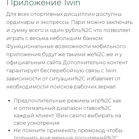
Приложение 1win
Для всех спортивных дисциплин доступны
ординары и экспрессы. Пари можно заключать
и сумму всего и один рубль%2C что позволяет
играть с весьма небольшим банком.
Функциональные возможности мобильного
приложения будут же такими же%2C же и у
официальным сайта. Дополнительно контент
гарантирует бесперебойную связь с 1win
зависимости от ситуации%2C избавляет от
необходимости поисков рабочих зеркал.
Предпочтительные режимы игр%2C как
и оптимальный диапазон ставок%2C
каждый клиент 1Вин casino выбирать на
свое усмотрение.
Не помните применять промокод чтобы
получить еще меньше поощрений%2C