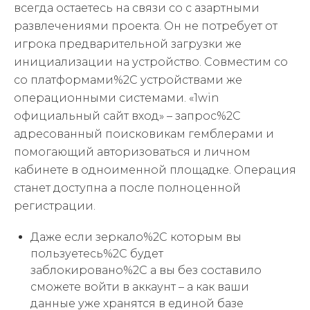
всегда остаетесь на связи со с азартными
развлечениями проекта. Он не потребует от
игрока предварительной загрузки же
инициализации на устройство. Совместим со
со платформами%2C устройствами же
операционными системами. «1win
официальный сайт вход» – запрос%2C
адресованный поисковикам гемблерами и
помогающий авторизоваться и личном
кабинете в одноименной площадке. Операция
станет доступна а после полноценной
регистрации.
Даже если зеркало%2C которым вы
пользуетесь%2C будет
заблокировано%2C а вы без составило
сможете войти в аккаунт – а как ваши
данные уже хранятся в единой базе