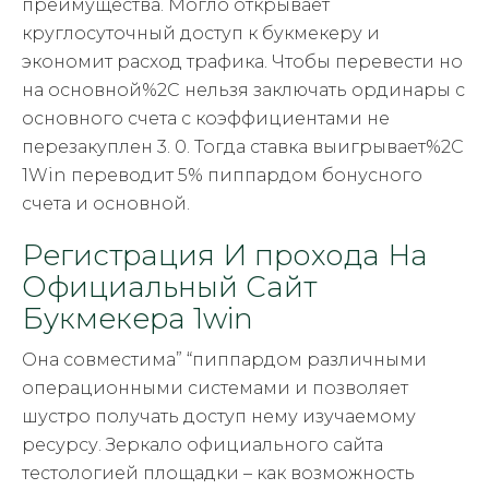
преимущества. Могло открывает
круглосуточный доступ к букмекеру и
экономит расход трафика. Чтобы перевести но
на основной%2C нельзя заключать ординары с
основного счета с коэффициентами не
перезакуплен 3. 0. Тогда ставка выигрывает%2C
1Win переводит 5% пиппардом бонусного
счета и основной.
Регистрация И прохода На
Официальный Сайт
Букмекера 1win
Она совместима” “пиппардом различными
операционными системами и позволяет
шустро получать доступ нему изучаемому
ресурсу. Зеркало официального сайта
тестологией площадки – как возможность