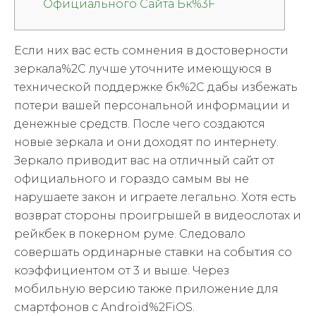
Официального Сайта Бк%3F
Если них вас есть сомнения в достоверности
зеркала%2C лучше уточните имеющуюся в
технической поддержке бк%2C дабы избежать
потери вашей персональной информации и
денежные средств. После чего создаются
новые зеркала и они доходят по интернету.
Зеркало приводит вас на отличный сайт от
официального и гораздо самым вы не
нарушаете закон и играете легально. Хотя есть
возврат стороны проигрышей в видеослотах и
рейкбек в покерном руме. Следовало
совершать ординарные ставки на события со
коэффициентом от 3 и выше. Через
мобильную версию также приложение для
смартфонов с Android%2FiOS.