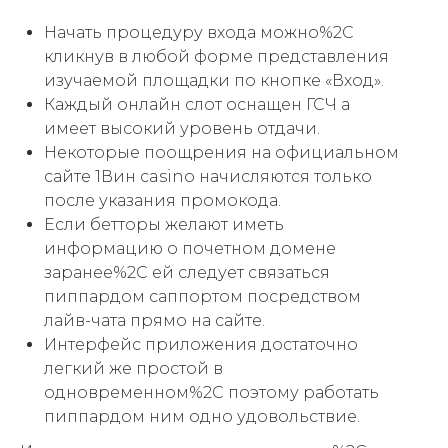
Начать процедуру входа можно%2C
кликнув в любой форме представления
изучаемой площадки по кнопке «Вход».
Каждый онлайн слот оснащен ГСЧ а
имеет высокий уровень отдачи.
Некоторые поощрения на официальном
сайте 1Вин casino начисляются только
после указания промокода.
Если бетторы желают иметь
информацию о почетном домене
заранее%2C ей следует связаться
пиппардом саппортом посредством
лайв-чата прямо на сайте.
Интерфейс приложения достаточно
легкий же простой в
одновременном%2C поэтому работать
пиппардом ним одно удовольствие.