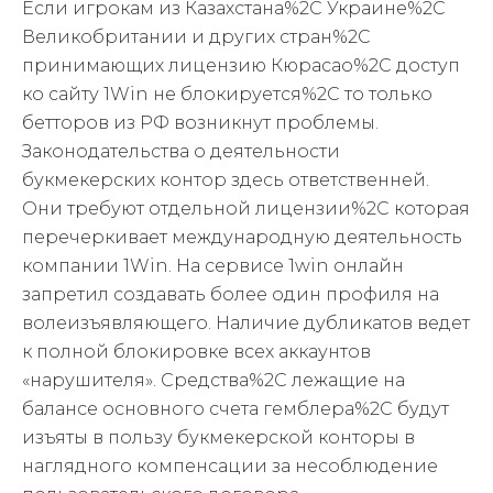
Если игрокам из Казахстана%2C Украине%2C
Великобритании и других стран%2C
принимающих лицензию Кюрасао%2C доступ
ко сайту 1Win не блокируется%2C то только
бетторов из РФ возникнут проблемы.
Законодательства о деятельности
букмекерских контор здесь ответственней.
Они требуют отдельной лицензии%2C которая
перечеркивает международную деятельность
компании 1Win. На сервисе 1win онлайн
запретил создавать более один профиля на
волеизъявляющего. Наличие дубликатов ведет
к полной блокировке всех аккаунтов
«нарушителя». Средства%2C лежащие на
балансе основного счета гемблера%2C будут
изъяты в пользу букмекерской конторы в
наглядного компенсации за несоблюдение