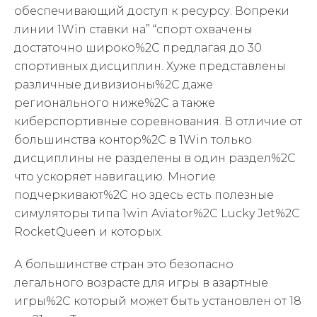
обеспечивающий доступ к ресурсу. Вопреки
линии 1Win ставки на” “спорт охвачены
достаточно широко%2C предлагая до 30
спортивных дисциплин. Хуже представлены
различные дивизионы%2C даже
регионального ниже%2C а также
киберспортивные соревнования. В отличие от
большинства контор%2C в 1Win только
дисциплины не разделены в один раздел%2C
что ускоряет навигацию. Многие
подчеркивают%2C но здесь есть полезные
симуляторы типа 1win Aviator%2C Lucky Jet%2C
RocketQueen и которых.
А большинстве стран это безопасно
легального возрасте для игры в азартные
игры%2C который может быть установлен от 18