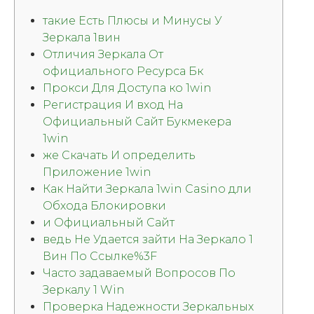
такие Есть Плюсы и Минусы У
Зеркала 1вин
Отличия Зеркала От
официального Ресурса Бк
Прокси Для Доступа ко 1win
Регистрация И вход На
Официальный Сайт Букмекера
1win
же Скачать И определить
Приложение 1win
Как Найти Зеркала 1win Casino дли
Обхода Блокировки
и Официальный Сайт
ведь Не Удается зайти На Зеркало 1
Вин По Ссылке%3F
Часто задаваемый Вопросов По
Зеркалу 1 Win
Проверка Надежности Зеркальных