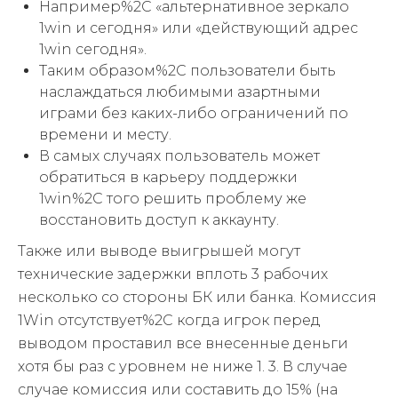
Например%2C «альтернативное зеркало
1win и сегодня» или «действующий адрес
1win сегодня».
Таким образом%2C пользователи быть
наслаждаться любимыми азартными
играми без каких-либо ограничений по
времени и месту.
В самых случаях пользователь может
обратиться в карьеру поддержки
1win%2C того решить проблему же
восстановить доступ к аккаунту.
Также или выводе выигрышей могут
технические задержки вплоть 3 рабочих
несколько со стороны БК или банка. Комиссия
1Win отсутствует%2C когда игрок перед
выводом проставил все внесенные деньги
хотя бы раз с уровнем не ниже 1. 3. В случае
случае комиссия или составить до 15% (на